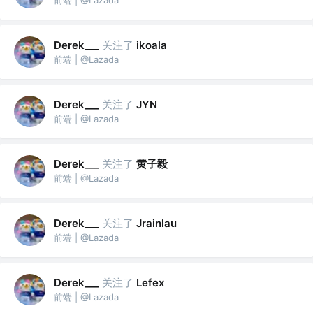
关注了
Derek___
ikoala
前端 | @Lazada
关注了
Derek___
JYN
前端 | @Lazada
关注了
黄子毅
Derek___
前端 | @Lazada
关注了
Derek___
Jrainlau
前端 | @Lazada
关注了
Derek___
Lefex
前端 | @Lazada