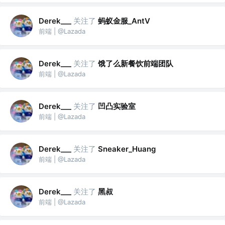
关注了
蚂蚁金服_AntV
Derek___
前端 | @Lazada
关注了
饿了么新餐饮前端团队
Derek___
前端 | @Lazada
关注了
凹凸实验室
Derek___
前端 | @Lazada
关注了
Derek___
Sneaker_Huang
前端 | @Lazada
关注了
黑叔
Derek___
前端 | @Lazada