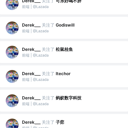
关注了
可乐好喝不胖
Derek___
前端 | @Lazada
关注了
Derek___
Godiswill
前端 | @Lazada
关注了
松鼠桂鱼
Derek___
前端 | @Lazada
关注了
Derek___
Itechor
前端 | @Lazada
关注了
蚂蚁数字科技
Derek___
前端 | @Lazada
关注了
子弈
Derek___
前端 | @Lazada