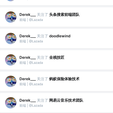
关注了
头条搜索前端团队
Derek___
前端 | @Lazada
关注了
Derek___
doodlewind
前端 | @Lazada
关注了
全栈技匠
Derek___
前端 | @Lazada
关注了
蚂蚁保险体验技术
Derek___
前端 | @Lazada
关注了
网易云音乐技术团队
Derek___
前端 | @Lazada