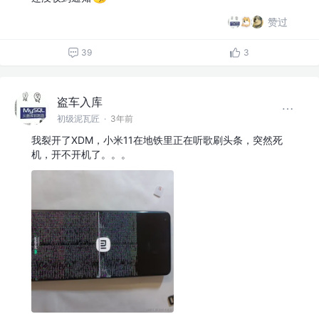
赞过
39
3
盗车入库
初级泥瓦匠
·
3年前
我裂开了XDM，小米11在地铁里正在听歌刷头条，突然死
机，开不开机了。。。