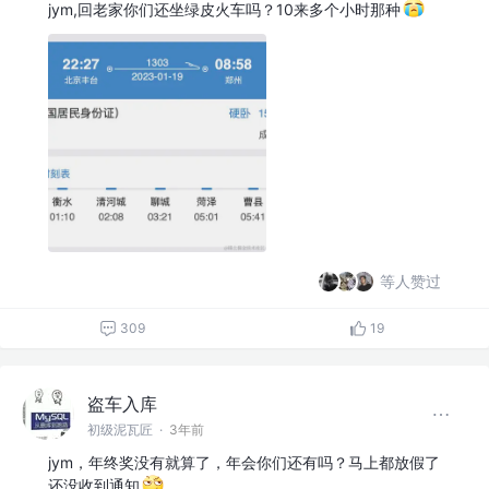
jym,回老家你们还坐绿皮火车吗？10来多个小时那种
等人赞过
309
19
盗车入库
初级泥瓦匠
·
3年前
jym，年终奖没有就算了，年会你们还有吗？马上都放假了
还没收到通知