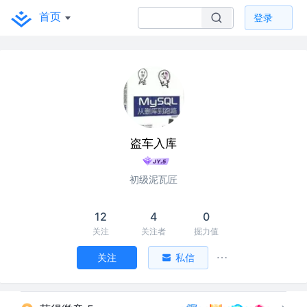
首页
登录
盗车入库
初级泥瓦匠
12
4
0
关注
关注者
掘力值
关注
私信