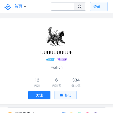
首页
登录
UUUUUUUUUb
iwali.cn
12
6
334
关注
关注者
掘力值
关注
私信