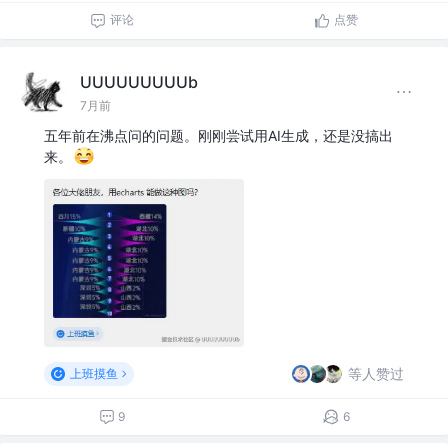
评论
点赞
UUUUUUUUUb
7月前
五年前在沸点问的问题。刚刚尝试用AI生成，还是没搞出
来。
等人赞过
上班摸鱼
9
6