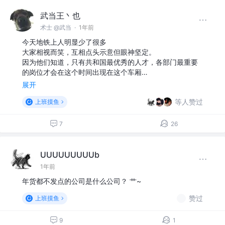
武当王丶也
术士 @武当
·
1年前
今天地铁上人明显少了很多
大家相视而笑，互相点头示意但眼神坚定。
因为他们知道，只有共和国最优秀的人才，各部门最重要
的岗位才会在这个时间出现在这个车厢…
展开
等人赞过
上班摸鱼
7
26
UUUUUUUUUb
1年前
年货都不发点的公司是什么公司？ 艹~
赞过
上班摸鱼
9
1