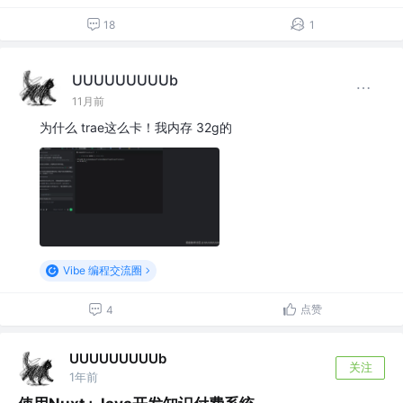
18
1
UUUUUUUUUb
11月前
为什么 trae这么卡！我内存 32g的
Vibe 编程交流圈
点赞
4
UUUUUUUUUb
关注
1年前