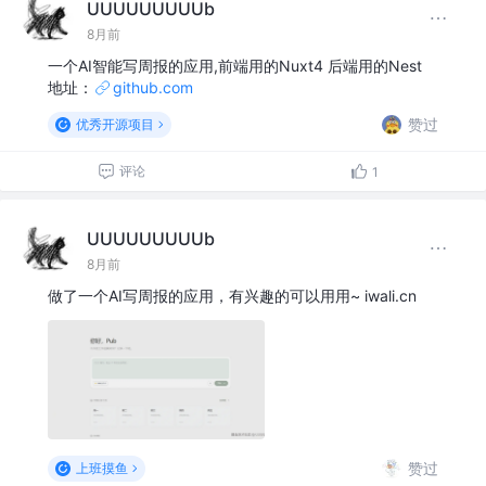
UUUUUUUUUb
8月前
一个AI智能写周报的应用,前端用的Nuxt4 后端用的Nest
地址：
github.com
赞过
优秀开源项目
评论
1
UUUUUUUUUb
8月前
做了一个AI写周报的应用，有兴趣的可以用用~ iwali.cn
赞过
上班摸鱼