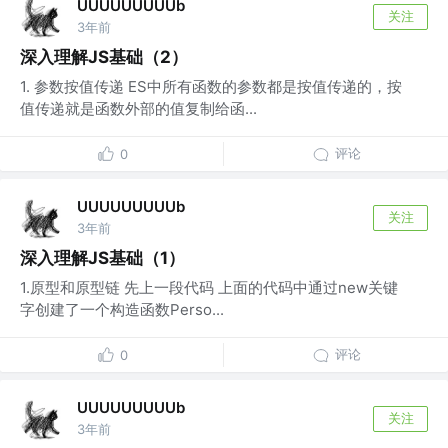
UUUUUUUUUb
关注
3年前
深入理解JS基础（2）
1. 参数按值传递 ES中所有函数的参数都是按值传递的，按
值传递就是函数外部的值复制给函...
评论
0
UUUUUUUUUb
关注
3年前
深入理解JS基础（1）
1.原型和原型链 先上一段代码 上面的代码中通过new关键
字创建了一个构造函数Perso...
评论
0
UUUUUUUUUb
关注
3年前