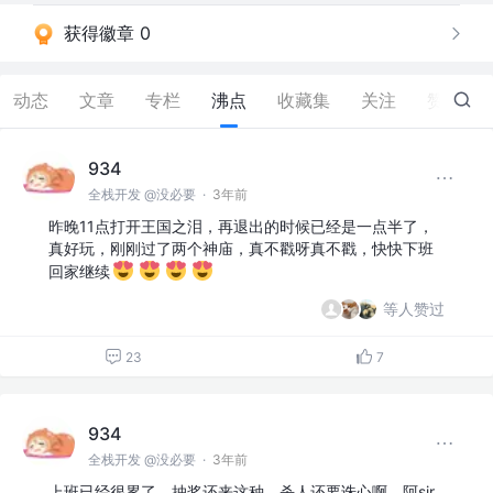
获得徽章 0
动态
文章
专栏
沸点
收藏集
关注
赞
55
934
全栈开发 @没必要
·
3年前
昨晚11点打开王国之泪，再退出的时候已经是一点半了，
真好玩，刚刚过了两个神庙，真不戳呀真不戳，快快下班
回家继续
等人赞过
23
7
934
全栈开发 @没必要
·
3年前
上班已经很累了，抽奖还来这种，杀人还要诛心啊，阿sir