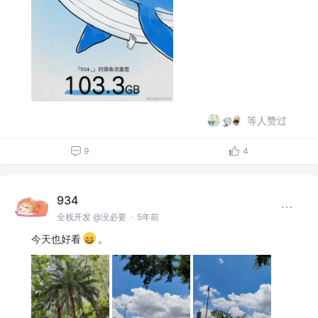
等人赞过
9
4
934
全栈开发 @没必要
·
5年前
今天也好看
。