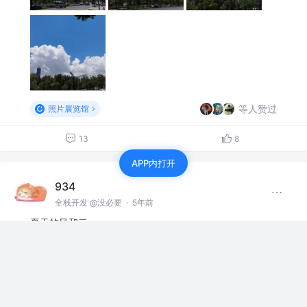
等人赞过
照片展览馆
13
8
APP内打开
934
全栈开发 @没必要
·
5年前
夏天的风和云