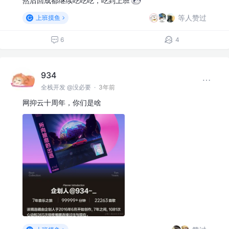
然后回成都继续吃吃吃，吃到上班
等人赞过
上班摸鱼
6
4
934
全栈开发 @没必要
·
3年前
网抑云十周年，你们是啥