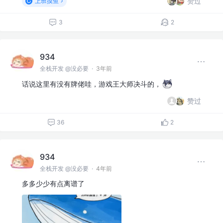
赞过
上班摸鱼
3
2
934
全栈开发 @没必要
·
3年前
话说这里有没有牌佬哇，游戏王大师决斗的，
赞过
36
2
934
全栈开发 @没必要
·
4年前
多多少少有点离谱了