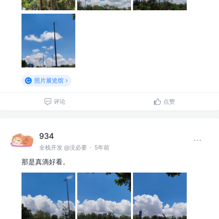
照片展览馆
评论
点赞
934
全栈开发 @没必要
·
5年前
那是真滴好看。