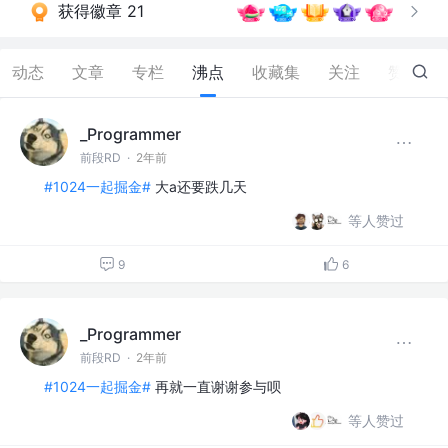
获得徽章 21
动态
文章
专栏
沸点
收藏集
关注
赞
34
_Programmer
前段RD
·
2年前
#1024一起掘金#
大a还要跌几天
等人赞过
9
6
_Programmer
前段RD
·
2年前
#1024一起掘金#
再就一直谢谢参与呗
等人赞过