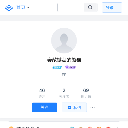
首页
登录
会敲键盘的熊猫
FE
46
2
69
关注
关注者
掘力值
关注
私信