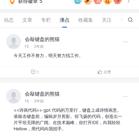
获得徽章 5
动态
文章
专栏
沸点
收藏集
关注
赞
280
会敲键盘的熊猫
FE
·
3年前
今天工作不努力，明天努力找工作。
点赞
1
会敲键盘的熊猫
FE
·
3年前
<<诗画代码>> gpt 代码的万里行，键盘上成诗情画意。
谁敲击键盘前，编辑岁月剪影。你飞扬的代码，创造出一
片平坦无障的广阔。在技术巅峰，你打开IDE，向我轻轻
Hellow，用代码向我招手。