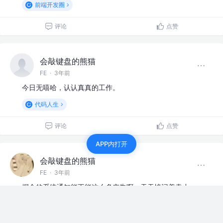
前端开发圈
评论
点赞
会敲键盘的熊猫
FE
·
3年前
今日无嘻哈，认认真真的工作。
代码人生
评论
点赞
APP内打开
会敲键盘的熊猫
FE
·
3年前
掘金的系统通知能不能这么多广告啊，天天惦记着卖小
册，我真服了。 .notification[data-v-25e3b163]{
display: none;
}。 直接屏蔽通知，落得清净。