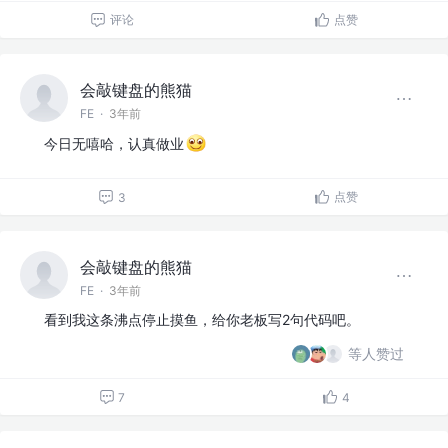
评论
点赞
会敲键盘的熊猫
FE
·
3年前
今日无嘻哈，认真做业
点赞
3
会敲键盘的熊猫
FE
·
3年前
看到我这条沸点停止摸鱼，给你老板写2句代码吧。
等人赞过
7
4