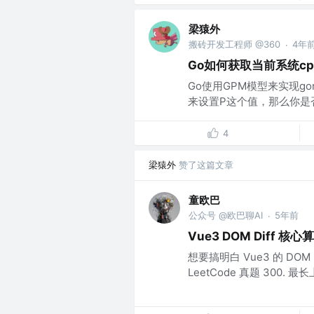
梁猿外
搬砖开发工程师 @360
4年
·
Go如何获取当前系统cp
Go使用GPM模型来实现go
来设置P这个值，那么你是否知
4
梁猿外
赞了这篇文章
童欧巴
公众号 @欧巴聊AI
5年前
·
Vue3 DOM Diff 核
想要搞明白 Vue3 的 DOM
LeetCode 真题 300.