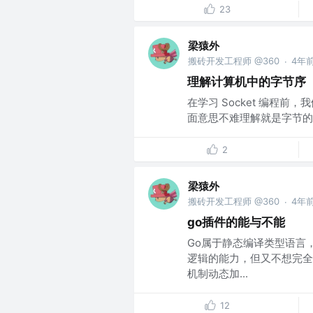
23
梁猿外
搬砖开发工程师 @360
4年
·
理解计算机中的字节序
在学习 Socket 编程前，
面意思不难理解就是字节的
2
梁猿外
搬砖开发工程师 @360
4年
·
go插件的能与不能
Go属于静态编译类型语言
逻辑的能力，但又不想完全
机制动态加...
12