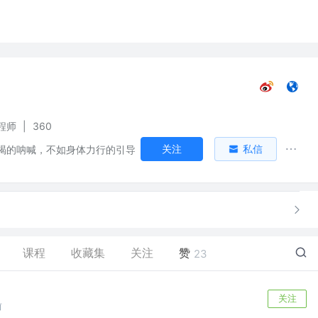
程师
|
360
关注
私信
竭的呐喊，不如身体力行的引导
课程
收藏集
关注
赞
23
关注
前