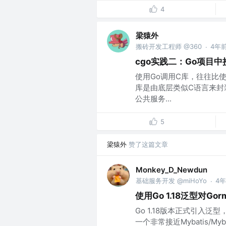
4
梁猿外
搬砖开发工程师 @360
4年
·
cgo实践二：Go项目
使用Go调用C库，往往比
库是由底层类似C语言来封
公共服务...
5
梁猿外
赞了这篇文章
Monkey_D_Newdun
基础服务开发 @miHoYo
4
·
使用Go 1.18泛型对G
Go 1.18版本正式引入
一个非常接近Mybatis/M