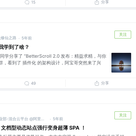
分享
15
关注
栈修仙之路
5年前
·
目我学到了啥？
享了 “BetterScroll 2.0 发布：精益求精，与你
部群，看到了 插件化 的架构设计，阿宝哥突然来了兴
分享
49
关注
阿里云智能事业群-基础产品事业部-混合云平台 @阿里巴巴
5年前
·
！—— 文档型动态站点强行变身超薄 SPA ！