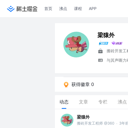
首页
沸点
课程
APP
梁猿外
搬砖开发工
与其声嘶力
获得徽章 0
动态
文章
专栏
沸点
梁猿外
搬砖开发工程师 @360
3年
·