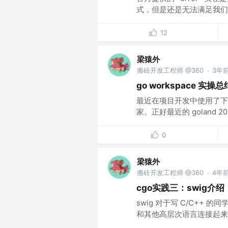
式，但是还是无法满足我们
12
梁猿外
搬砖开发工程师 @360
3年
·
go workspace 实操总
最近在项目开发中使用了下 go
家。正好最近的 goland 202
0
梁猿外
搬砖开发工程师 @360
4年
·
cgo实践三：swig介绍
swig 对于写 C/C++
和其他高层次语言连接起来，