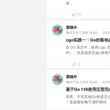
单...
77
梁猿外
搬砖开发工程师 @360
4年
·
cgo实践一：Go封装
在 Go 语言中，使用 cg
件），供其他语言如c来使用；
2
梁猿外
搬砖开发工程师 @360
4年
·
基于Go 1.18使用泛
讲真，不管其他Go粉是怎么
一直留着哈喇子满怀期待。