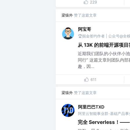
229
梁猿外
赞了这篇文章
阿宝哥
🏆掘金签约作者 | 公众号@全
从 13K 的前端开源项
近期我们团队的小伙伴小池同学分
同行” 这篇文章到团队内
趣，因...
611
梁猿外
赞了这篇文章
阿里巴巴TXD
完全 Serverless