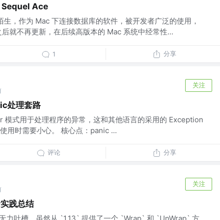
Sequel Ace
该并不陌生，作为 Mac 下连接数据库的软件，被开发者广泛的使用，
后就不再更新，在后续高版本的 Mac 系统中经常性...
分享
1
关注
前
ic处理套路
cover 模式用于处理程序的异常，这和其他语言的采用的 Exception
时需要小心。 核心点：panic ...
评论
分享
关注
前
r实践总结
无力吐槽，虽然从 `1.13` 提供了一个 `Wrap` 和 `UnWrap` 方