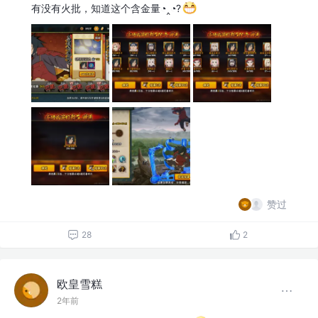
有没有火批，知道这个含金量◔‸◔?
赞过
28
2
欧皇雪糕
2年前