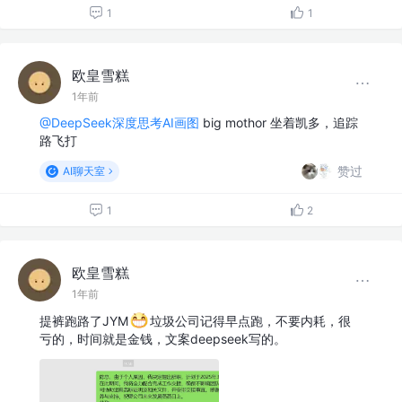
1
1
欧皇雪糕
1年前
@DeepSeek深度思考AI画图
big mothor 坐着凯多，追踪
路飞打
赞过
AI聊天室
1
2
欧皇雪糕
1年前
提裤跑路了JYM
垃圾公司记得早点跑，不要内耗，很
亏的，时间就是金钱，文案deepseek写的。