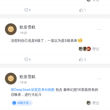
6
1
欧皇雪糕
1年前
没想到自己也是6级了，一直以为是5级弟弟
赞过
6
3
欧皇雪糕
1年前
@DeepSeek深度思考AI画图
包含 最终幻想16里面所有的
召唤兽，进行大乱斗
赞过
AI聊天室