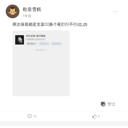
欧皇雪糕
1年前
两次保底都是支架😵‍💫换个夜灯行不行(ಥ_ಥ)
赞过
11
1