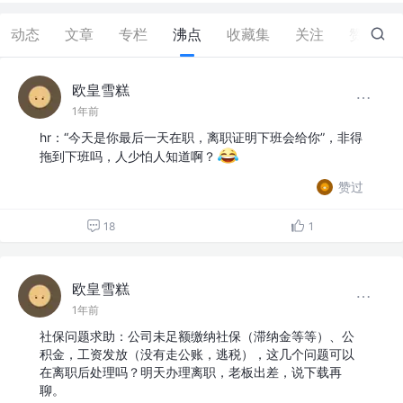
动态
文章
专栏
沸点
收藏集
关注
赞
57
欧皇雪糕
1年前
hr：“今天是你最后一天在职，离职证明下班会给你”，非得
拖到下班吗，人少怕人知道啊？
赞过
18
1
欧皇雪糕
1年前
社保问题求助：公司未足额缴纳社保（滞纳金等等）、公
积金，工资发放（没有走公账，逃税），这几个问题可以
在离职后处理吗？明天办理离职，老板出差，说下载再
聊。