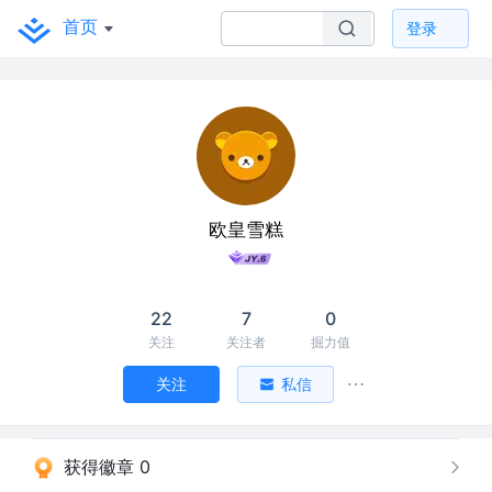
首页
登录
欧皇雪糕
22
7
0
关注
关注者
掘力值
关注
私信
获得徽章 0