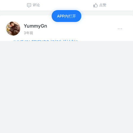
评论
点赞
APP内打开
YummyGn
3年前
#JUEJIN FRIENDS 好好生活计划#
兄弟们好
今中午做顿饭吧，就是焖面了
…
展开
评论
点赞