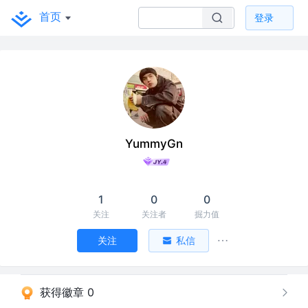
首页
登录
YummyGn
1
0
0
关注
关注者
掘力值
关注
私信
获得徽章 0