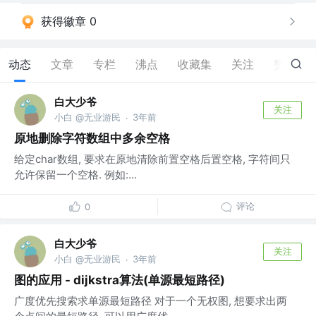
获得徽章 0
动态
文章
专栏
沸点
收藏集
关注
赞
0
白大少爷
关注
小白 @无业游民
3年前
·
原地删除字符数组中多余空格
给定char数组, 要求在原地清除前置空格后置空格, 字符间只
允许保留一个空格. 例如:...
评论
0
白大少爷
关注
小白 @无业游民
3年前
·
图的应用 - dijkstra算法(单源最短路径)
广度优先搜索求单源最短路径 对于一个无权图, 想要求出两