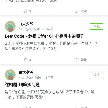
个点间的最短路径, 可以用广度优...
评论
0
白大少爷
关注
小白 @无业游民
3年前
·
LeetCode - 剑指 Offer 61. 扑克牌中的顺子
从若干副扑克牌中随机抽 5 张牌，判断是不是一个顺子，即
这5张牌是不是连续的。2～10为...
评论
0
白大少爷
关注
小白 @无业游民
3年前
·
逻辑题-喝啤酒问题
题目: 这道题, 一开始我完全没思路😭, 听了王争老师讲解,
才有了下面的思路 思路:...
评论