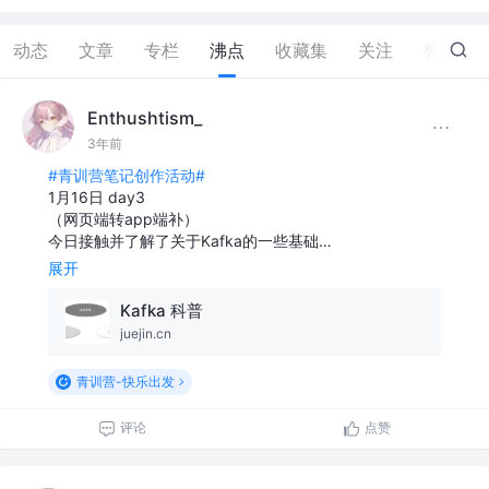
动态
文章
专栏
沸点
收藏集
关注
赞
2
Enthushtism_
3年前
#青训营笔记创作活动#
1月16日 day3
（网页端转app端补）
今日接触并了解了关于Kafka的一些基础…
展开
Kafka 科普
juejin.cn
青训营-快乐出发
评论
点赞