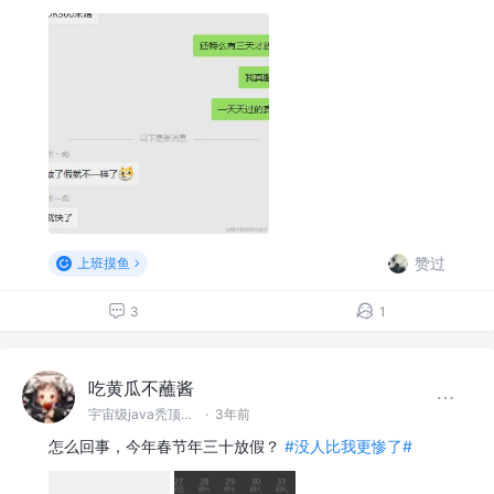
赞过
上班摸鱼
3
1
吃黄瓜不蘸酱
宇宙级java秃顶程序员
·
3年前
怎么回事，今年春节年三十放假？
#没人比我更惨了#