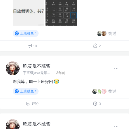
赞过
上班摸鱼
10
2
吃黄瓜不蘸酱
宇宙级java秃顶程序员
·
3年前
啊我焯，周一上班好困
赞过
上班摸鱼
评论
3
吃黄瓜不蘸酱