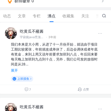
获得徽章 0
动态
文章
专栏
沸点
收藏集
关注
赞
3
吃黄瓜不蘸酱
宇宙级java秃顶程序员
·
3年前
我们本来是大小周，从进了十一月份开始，就说由于项目
工期比较紧张，年前就改成单休了，后边会调休或者年底
有奖金，来到上周又说年前要求加班到八点，年后回来要
每天晚上加班到九点到十点，另外，我们公司发的放假时
间是从28…
展开
上班摸鱼
点赞
7
吃黄瓜不蘸酱