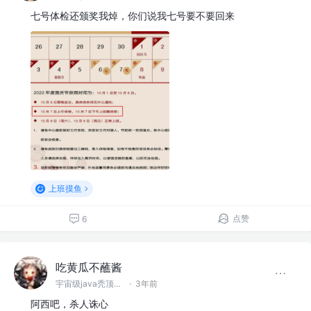
七号体检还颁奖我焯，你们说我七号要不要回来
上班摸鱼
点赞
6
吃黄瓜不蘸酱
宇宙级java秃顶程序员
·
3年前
阿西吧，杀人诛心