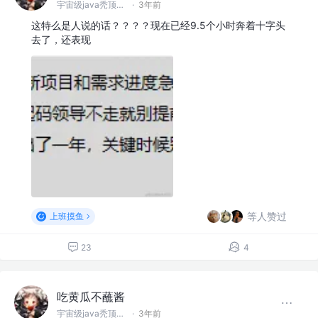
宇宙级java秃顶程序员
·
3年前
这特么是人说的话？？？？现在已经9.5个小时奔着十字头
去了，还表现
等人赞过
上班摸鱼
23
4
吃黄瓜不蘸酱
宇宙级java秃顶程序员
·
3年前