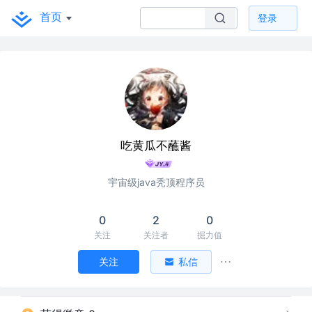
首页
登录
吃黄瓜不蘸酱
宇宙级java秃顶程序员
0
2
0
关注
关注者
掘力值
关注
私信