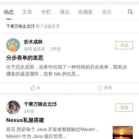
动态
文章
专栏
沸点
收藏集
关注
赞
1
千乘万骑走北邙
赞了这篇文章
折木成林
关注
前端 @高途
3年前
·
分步表单的迷思
出于历史原因，业务中出现了一种特殊的分步表单，既有步
骤条的递进属性，也有 tab 的任意...
评论
6
千乘万骑走北邙
关注
2年前
Nexus私服搭建
前言 想必每个 Java 开发者都接触过Maven，
Maven 作为 Java 项目管理...