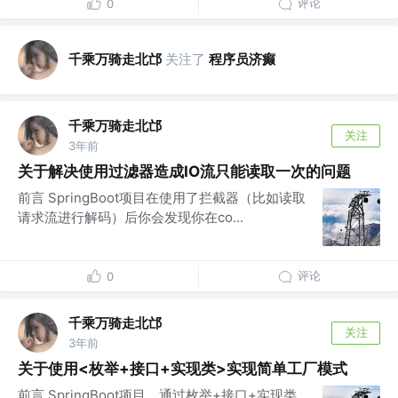
评论
0
千乘万骑走北邙
关注了
程序员济癫
千乘万骑走北邙
关注
3年前
关于解决使用过滤器造成IO流只能读取一次的问题
前言 SpringBoot项目在使用了拦截器（比如读取
请求流进行解码）后你会发现你在co...
评论
0
千乘万骑走北邙
关注
3年前
关于使用<枚举+接口+实现类>实现简单工厂模式
前言 SpringBoot项目，通过枚举+接口+实现类