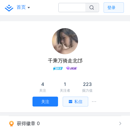
首页
登录
千乘万骑走北邙
4
1
223
关注
关注者
掘力值
关注
私信
获得徽章 0