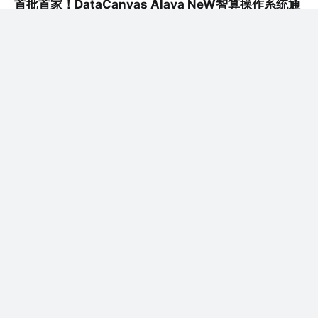
首批首家！DataCanvas Alaya NeW智算操作系统通
过中国信通院“大模型计算资源（算力）调度平台” 标
准评测
1月8日，“大模型工程化成果发布会”在北京圆满召开。会
上，中国信息通信研究院（简称“中国...
评论
0
DataCanvas
关注
@九章云极DataCanvas
1年前
·
智驭未来，算启新篇：黄山“大位”智算中心项目重磅发
布！
12月28日，黄山“大位”智算中心项目发布会在安徽黄山圆满
举办。发布会上，黄山“大位”智...
评论
0
DataCanvas
关注