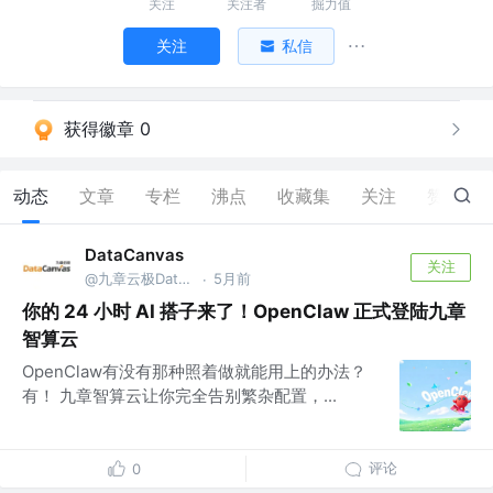
关注
关注者
掘力值
关注
私信
获得徽章 0
动态
文章
专栏
沸点
收藏集
关注
赞
7
DataCanvas
关注
@九章云极DataCanvas
5月前
·
你的 24 小时 AI 搭子来了！OpenClaw 正式登陆九章
智算云
OpenClaw有没有那种照着做就能用上的办法？
有！ 九章智算云让你完全告别繁杂配置，...
评论
0