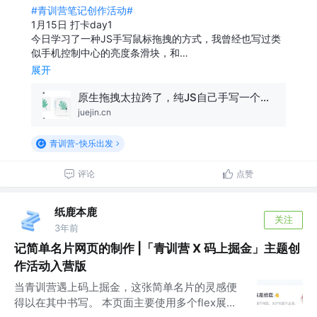
#青训营笔记创作活动#
1月15日 打卡day1
今日学习了一种JS手写鼠标拖拽的方式，我曾经也写过类
似手机控制中心的亮度条滑块，和…
展开
原生拖拽太拉跨了，纯JS自己手写一个拖拽效果，纵享丝滑
juejin.cn
青训营-快乐出发
评论
点赞
纸鹿本鹿
关注
3年前
记简单名片网页的制作 |「青训营 X 码上掘金」主题创
作活动入营版
当青训营遇上码上掘金，这张简单名片的灵感便
得以在其中书写。 本页面主要使用多个flex展...