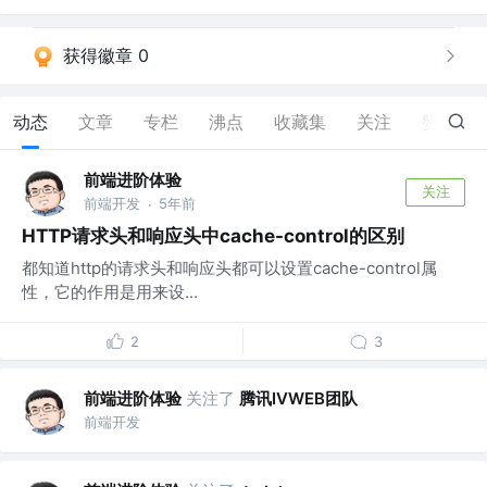
获得徽章 0
动态
文章
专栏
沸点
收藏集
关注
赞
0
前端进阶体验
关注
前端开发
5年前
·
HTTP请求头和响应头中cache-control的区别
都知道http的请求头和响应头都可以设置cache-control属
性，它的作用是用来设...
2
3
前端进阶体验
关注了
腾讯IVWEB团队
前端开发