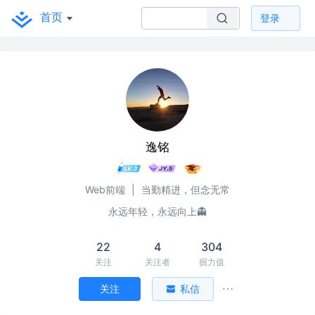
首页
登录
逸铭
Web前端
|
当勤精进，但念无常
永远年轻，永远向上👻
22
4
304
关注
关注者
掘力值
关注
私信