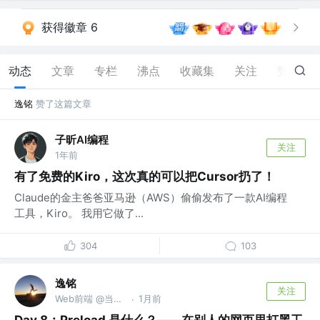
获得徽章 6
动态
文章
专栏
沸点
收藏集
关注
赞
27
逸铭
赞了这篇文章
子昕AI编程
关注
1年前
有了免费的Kiro，这次真的可以把Cursor扔了！
Claude的金主爸爸亚马逊（AWS）偷偷发布了一款AI编程
工具，Kiro。 我用它做了...
304
103
逸铭
关注
Web前端 @当勤精进，但念无常
1月前
·