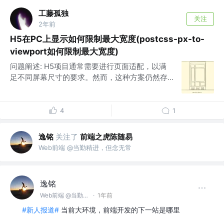
工藤孤独
关注
2年前
H5在PC上显示如何限制最大宽度(postcss-px-to-
viewport如何限制最大宽度)
问题阐述: H5项目通常需要进行页面适配，以满
足不同屏幕尺寸的要求。然而，这种方案仍然存...
4
1
逸铭
关注了
前端之虎陈随易
Web前端 @当勤精进，但念无常
逸铭
Web前端 @当勤精进，但念无常
·
1年前
#新人报道#
当前大环境，前端开发的下一站是哪里