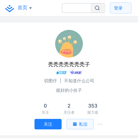
首页
登录
秃秃秃秃秃秃秃子
切图仔
|
不知道什么公司
挺好的小伙子
0
2
353
关注
关注者
掘力值
关注
私信