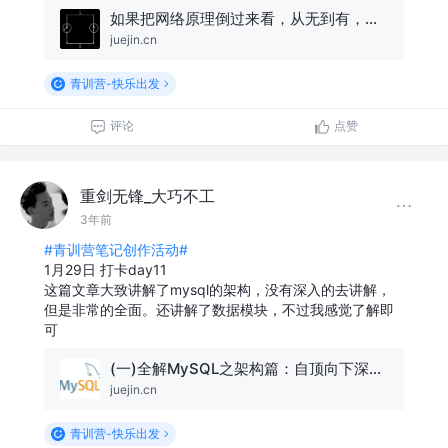
如果把网络原理倒过来看，从无到有，一切都清晰了（上）
juejin.cn
青训营-快乐出发
评论
点赞
重剑无锋_大巧不工
3年前
#青训营笔记创作活动#
1月29日 打卡day11
这篇文章大致讲解了mysql的架构，没有深入的去讲解，
但是非常的全面。还讲解了数据模块，不过我感觉了解即
可
(一)全解MySQL之架构篇：自顶向下深入剖析MySQL整体架构！
juejin.cn
青训营-快乐出发