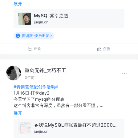
展开
MySQl 索引之道
juejin.cn
青训营-快乐出发
评论
点赞
重剑无锋_大巧不工
3年前
#青训营笔记创作活动#
1月16日 打卡day2
今天学习了mysql的分库表
这个博客非常有深度，虽然有一部分看不懂，…
展开
🔥我说MySQL每张表最好不超过2000万数据，面试官让我回去等通知？
juejin.cn