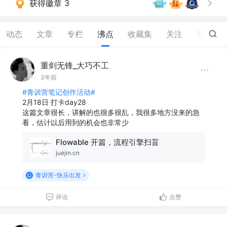
获得徽章 3
动态
文章
专栏
沸点
收藏集
关注
赞
31
重剑无锋_大巧不工
3年前
#青训营笔记创作活动#
2月18日 打卡day28
这篇文章很长，讲解的也很多很乱，我很多地方没来的急
看，估计以后用到的机会也非常少
Flowable 开篇，流程引擎扫盲
juejin.cn
青训营-快乐出发
评论
点赞