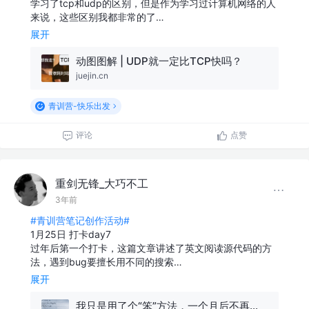
学习了tcp和udp的区别，但是作为学习过计算机网络的人
来说，这些区别我都非常的了…
展开
动图图解 | UDP就一定比TCP快吗？
juejin.cn
青训营-快乐出发
评论
点赞
重剑无锋_大巧不工
3年前
#青训营笔记创作活动#
1月25日 打卡day7
过年后第一个打卡，这篇文章讲述了英文阅读源代码的方
法，遇到bug要擅长用不同的搜索…
展开
我只是用了个“笨”方法，一个月后不再惧怕英文文档