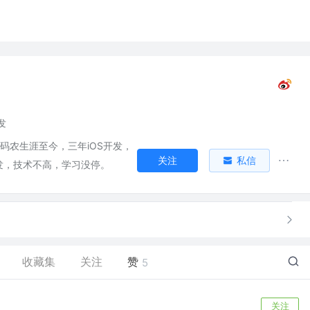
发
始码农生涯至今，三年iOS开发，
关注
私信
发，技术不高，学习没停。
收藏集
关注
赞
5
关注