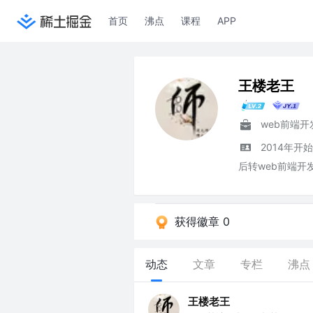
首页
沸点
课程
APP
王楼老王
web前端开
2014年开
后转web前端开
获得徽章 0
动态
文章
专栏
沸点
王楼老王