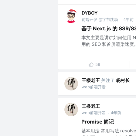
DYBOY
前端开发 @字节跳动
4年前
·
基于 Next.js 的 SS
本文主要是讲讲如何使用 N
用的 SEO 和首屏渲染速度。.
56
王楼老王
关注了
杨村长
web前端开发
王楼老王
web前端开发
4年前
·
Promise 简记
基本用法 常用写法 resolve()