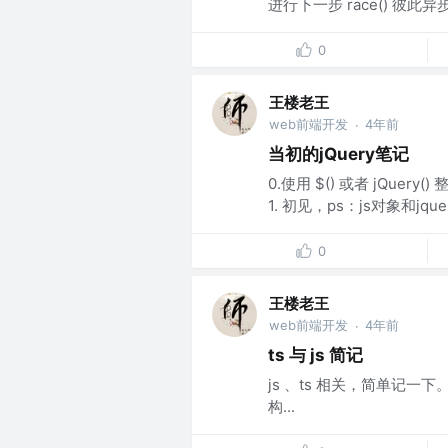
进行下一步 race() 彼此异
0
王楼老王
web前端开发
4年前
·
当初的jQuery笔记
0.使用 $() 或者 jQu
1. 初见，ps：js对象和jqu
0
王楼老王
web前端开发
4年前
·
ts 与 js 简记
js 、ts 相关，简单记一下
构...