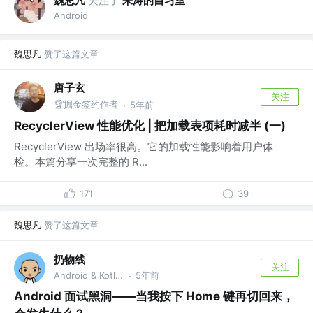
魏思凡
关注了
朱涛的自习室
Android
魏思凡
赞了这篇文章
唐子玄
关注
🏆掘金签约作者
5年前
·
RecyclerView 性能优化 | 把加载表项耗时减半 (一)
RecyclerView 出场率很高。它的加载性能影响着用户体
检。本篇分享一次完整的 R...
171
39
魏思凡
赞了这篇文章
扔物线
关注
Android & Kotlin GDE @扔物线学堂
5年前
·
Android 面试黑洞——当我按下 Home 键再切回来，