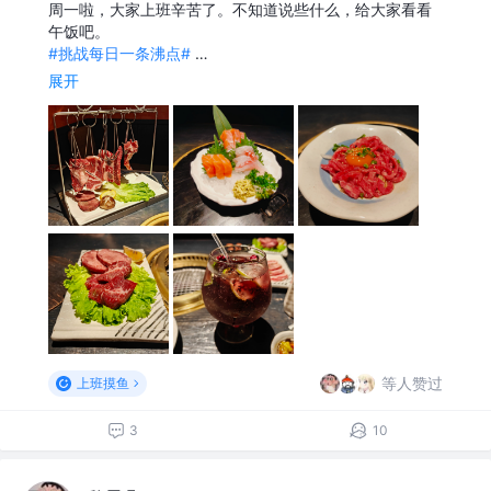
周一啦，大家上班辛苦了。不知道说些什么，给大家看看
午饭吧。
#挑战每日一条沸点#
…
展开
等人赞过
上班摸鱼
3
10