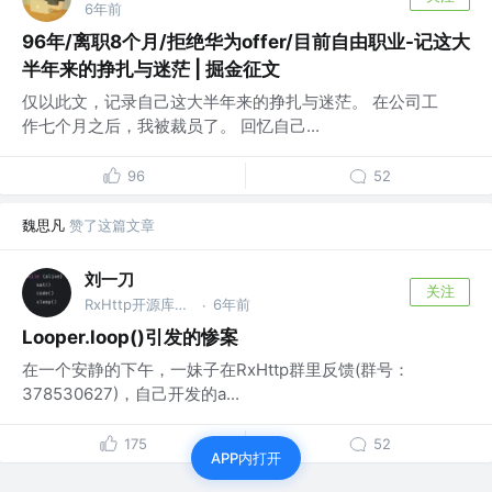
6年前
96年/离职8个月/拒绝华为offer/目前自由职业-记这大
半年来的挣扎与迷茫 | 掘金征文
仅以此文，记录自己这大半年来的挣扎与迷茫。 在公司工
作七个月之后，我被裁员了。 回忆自己...
96
52
魏思凡
赞了这篇文章
刘一刀
关注
RxHttp开源库作者 @RxHttp作者
6年前
·
Looper.loop()引发的惨案
在一个安静的下午，一妹子在RxHttp群里反馈(群号：
378530627)，自己开发的a...
175
52
APP内打开