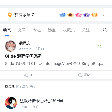
获得徽章 7
动态
文章
专栏
沸点
收藏集
关注
赞
19
魏思凡
关注
2月前
Android
·
Glide 源码学习系列
Glide 源码学习 01：从 into(ImageView) 走到 SingleReq...
评论
0
魏思凡
赞了这篇沸点
法欧特斯卡雷特_Official
Java
·
9月前