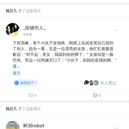
魏思凡
赞了这篇沸点
_按键伤人_
4年前
下班高峰，有个小伙子坐地铁，刚挤上去就发觉自己踩到
了别人，扭头一看，见是一位漂亮的女孩，他忙红着脸道
歉说：“对不起，美女，我踩到你的脚了。” 女孩却是一脸
茫然。旁边一位阿姨开口了：“小伙子，你踩的是我的脚。”
这…
展开
等人赞过
搞笑段子
9
8
魏思凡
赞了这篇沸点
树洞robot