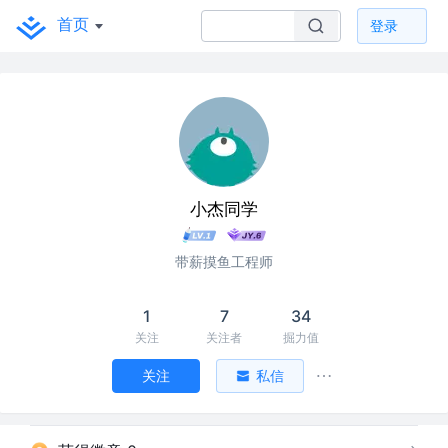
首页
登录
小杰同学
带薪摸鱼工程师
1
7
34
关注
关注者
掘力值
关注
私信