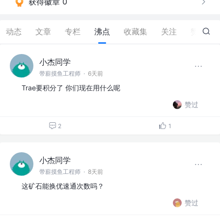
获得徽章 0
动态
文章
专栏
沸点
收藏集
关注
赞
86
小杰同学
带薪摸鱼工程师
·
6天前
Trae要积分了 你们现在用什么呢
赞过
2
1
小杰同学
带薪摸鱼工程师
·
8天前
这矿石能换优速通次数吗？
赞过