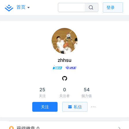
首页
登录
zhhsu
25
0
54
关注
关注者
掘力值
关注
私信
获得徽章 0