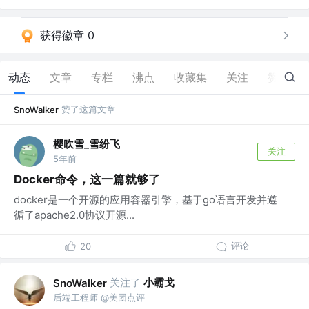
获得徽章 0
动态
文章
专栏
沸点
收藏集
关注
赞
84
赞了这篇文章
SnoWalker
樱吹雪_雪纷飞
关注
5年前
Docker命令，这一篇就够了
docker是一个开源的应用容器引擎，基于go语言开发并遵
循了apache2.0协议开源...
评论
20
关注了
小霸戈
SnoWalker
后端工程师 @美团点评