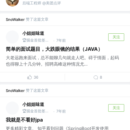
后端工程师 @美团点评
赞了这篇文章
SnoWalker
小姐姐味道
关注
🏆掘金首批签约作者 @公众号：xjjdog
7年前
·
简单的面试题目，大跌眼镜的结果（JAVA）
大老远跑来面试，总不能聊几句就走人吧。碍于情面，起码
也得聊上十几分钟。招聘高峰这种情况尤...
36
8
赞了这篇文章
SnoWalker
小姐姐味道
关注
🏆掘金首批签约作者 @公众号：xjjdog
7年前
·
我就是不看好jpa
更多精彩文章。 知乎看到问题《SpringBoot开发使用