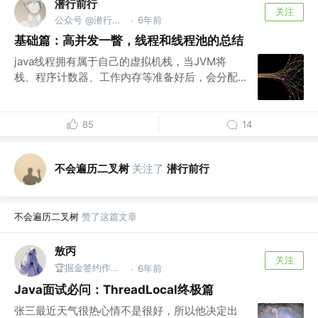
潜行前行
关注
公众号 @潜行前行
6年前
·
基础篇：高并发一瞥，线程和线程池的总结
java线程拥有属于自己的虚拟机栈，当JVM将
栈、程序计数器、工作内存等准备好后，会分配...
85
14
不会遍历二叉树
关注了
潜行前行
不会遍历二叉树
赞了这篇文章
敖丙
关注
🏆掘金签约作者 @微信搜：敖丙
6年前
·
Java面试必问：ThreadLocal终极篇
张三最近天气很热心情不是很好，所以他决定出