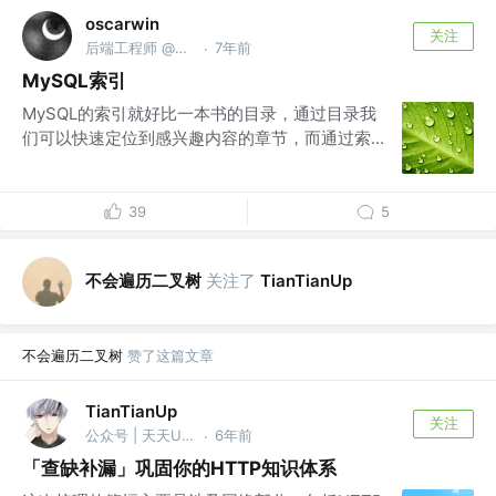
oscarwin
关注
后端工程师 @字节跳动
7年前
·
MySQL索引
MySQL的索引就好比一本书的目录，通过目录我
们可以快速定位到感兴趣内容的章节，而通过索...
39
5
不会遍历二叉树
关注了
TianTianUp
不会遍历二叉树
赞了这篇文章
TianTianUp
关注
公众号 | 天天Up @腾讯
6年前
·
「查缺补漏」巩固你的HTTP知识体系