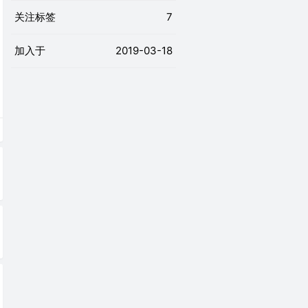
关注标签
7
加入于
2019-03-18