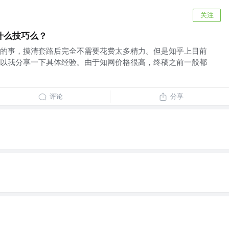
关注
什么技巧么？
的事，摸清套路后完全不需要花费太多精力。但是知乎上目前
以我分享一下具体经验。由于知网价格很高，终稿之前一般都
评论
分享