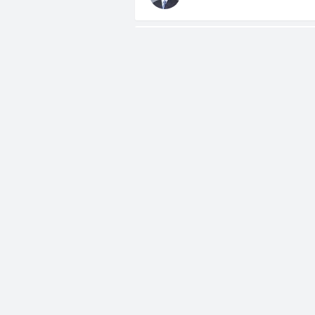
关注了
yyitv
wwj718
关注了
江澎涌
yyitv
关注了
天下雪_
yyitv
关注了
缪宇
yyitv
关注了
yyitv
pilishen