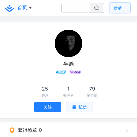
首页
登录
半躺
25
1
79
关注
关注者
掘力值
关注
私信
获得徽章 0