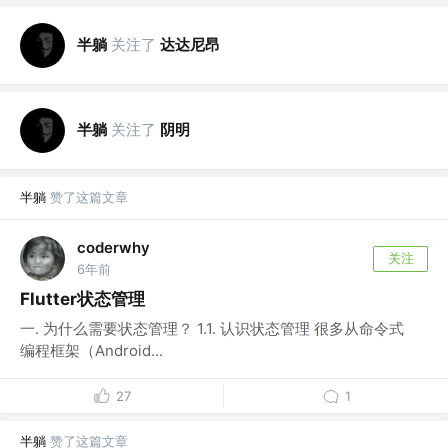
半躺
关注了
达达尼昂
半躺
关注了
阴明
半躺
赞了这篇文章
coderwhy
关注
6年前
Flutter状态管理
一. 为什么需要状态管理？ 1.1. 认识状态管理 很多从命令式
编程框架（Android...
27
1
半躺
赞了这篇文章