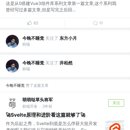
这是从0搭建Vue3组件库系列文章第一篇文章,这个系列我
曾经写过多篇文章,但是写完之后回...
62
11
今晚不睡觉
关注了
东方小月
前端
今晚不睡觉
关注了
井柏然
前端
今晚不睡觉
赞了这篇文章
萌萌哒草头将军
关注
前端开发
3年前
·
🚀Svelte原理和进阶看这篇就够了🚀
作为后起之秀，Svelte到底是怎么俘获大批开发
者的呢？我们先从它的特性开始说起。 Sv...