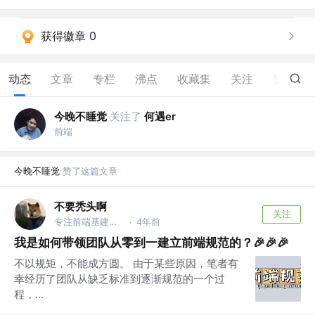
获得徽章 0
动态
文章
专栏
沸点
收藏集
关注
赞
52
今晚不睡觉
关注了
何遇er
前端
今晚不睡觉
赞了这篇文章
不要秃头啊
关注
专注前端基建，热衷量化投资
4年前
·
我是如何带领团队从零到一建立前端规范的？🎉🎉🎉
不以规矩，不能成方圆。 由于某些原因，笔者有
幸经历了团队从缺乏标准到逐渐规范的一个过
程，...