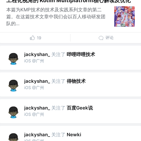
工程化视角的 Kotlin Multiplatform核心解读及优化
本篇为KMP技术的技术及实践系列文章的第二
篇。在这篇技术文章中我们会以百人移动研发团
队的...
评论
19
关注了
哔哩哔哩技术
jackyshan_
iOS @广州
关注了
得物技术
jackyshan_
iOS @广州
关注了
百度Geek说
jackyshan_
iOS @广州
关注了
jackyshan_
Newki