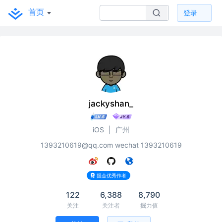
首页
登录
jackyshan_
iOS
|
广州
1393210619@qq.com wechat 1393210619
掘金优秀作者
122
6,388
8,790
关注
关注者
掘力值