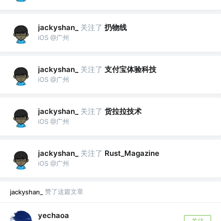
关注了
扔物线
jackyshan_
iOS @广州
关注了
支付宝体验科技
jackyshan_
iOS @广州
关注了
货拉拉技术
jackyshan_
iOS @广州
关注了
jackyshan_
Rust_Magazine
iOS @广州
赞了这篇文章
jackyshan_
yechaoa