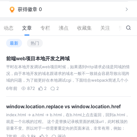
获得徽章 0
动态
文章
专栏
沸点
收藏集
关注
赞
216
最新
热门
前端web项目本地开发之跨域
平时在本地开发调试web项目时候，如果遇到http请求必须是同域的情
况，由于本地开发的域名跟请求的域名一般不一致就会容易导致出现跨
域的问题，为了能更好在本地调试cgi，下面结合webpack简述几个小
技巧。 在本地开发模式下，不使用绝对路径来请求cgi，使用相对路
6年前
872
2
2
径，并且在we…
window.location.replace vs window.location.href
index.html -> a.html -> b.html，在b.html上点击返回，回到a.html，
就是一个出栈的过程。 这个是替换记录栈里面的栈顶url，此时栈顶的
容量不变。所以对于一些需要重定向的页面来说，非常有用，例如：
7年前
3.8k
2
评论