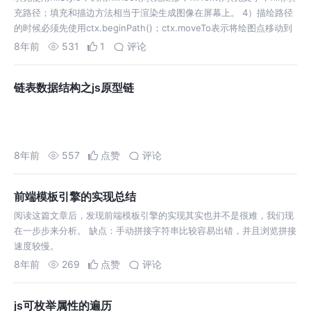
充路径；填充和描边方法相当于渲染生成图像在屏幕上。 4）描绘路径
的时候必须先使用ctx.beginPath()；ctx.moveTo表示将绘图点移动到
此点，lineTo才是…
8年前
531
1
评论
链表数据结构之js原型链
8年前
557
点赞
评论
前端模板引擎的实现总结
阅读这篇文章后，发现前端模板引擎的实现其实也并不是很难，我们现
在一步步来分析。 缺点：手动拼接字符串比较容易出错，并且浏览拼接
速度较慢。
8年前
269
点赞
评论
js可枚举属性的遍历