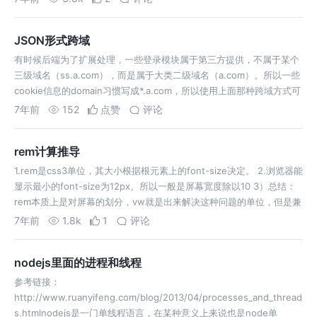
JSON形式跨域
有时候后端为了扩展处理，一些登录模块属于第三方提供，不属于某个
三级域名（ss.a.com），而是属于大类二级域名（a.com）。所以一些
cookie信息的domain习惯写成*.a.com，所以使用上面那种跨域方式可
以不设置Access-Control-Allow-Creden…
7年前
152
点赞
评论
rem计算推导
1.rem是css3单位，其大小根据根元素上的font-size决定。 2.浏览器能
显示最小的font-size为12px。所以一般是屏幕宽度除以10 3）总结：
rem本质上是对屏幕的划分，vw就是出来解决这种问题的单位，但是兼
容性不好。
7年前
1.8k
1
评论
nodejs里面的进程和线程
参考链接：
http://www.ruanyifeng.com/blog/2013/04/processes_and_thread
s.htmlnodejs是一门单线程语言，在某种意义上来说也是node单