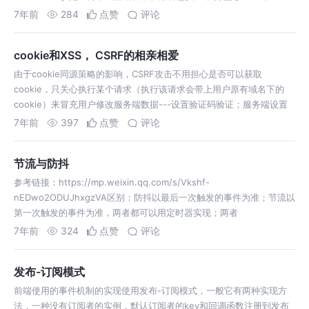
7年前
284
点赞
评论
cookie和XSS， CSRF的相亲相爱
由于cookie同源策略的影响，CSRF攻击不用担心是否可以获取
cookie，只关心执行某个请求（执行该请求会带上用户原有域名下的
cookie）来冒充用户修改服务端数据---设置验证码验证；服务端设置
安全域名/检查发送方域名；设置token验证。
7年前
397
点赞
评论
节流与防抖
参考链接：https://mp.weixin.qq.com/s/Vkshf-
nEDwo2ODUJhxgzVA区别：防抖以最后一次触发的事件为准；节流以
第一次触发的事件为准，两者都可以用定时器实现；两者
7年前
324
点赞
评论
发布-订阅模式
前端使用的事件机制的实现使用发布-订阅模式，一般它有两种实现方
法，一种没有订阅者的实例，默认订阅者的key和回调函数注册到发布