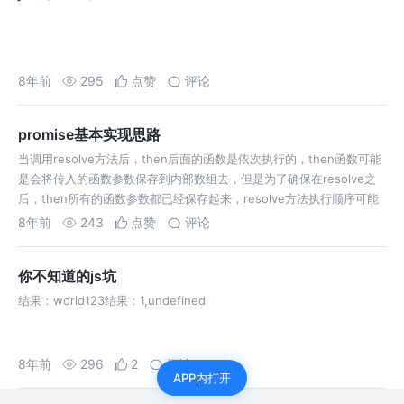
8年前
295
点赞
评论
promise基本实现思路
当调用resolve方法后，then后面的函数是依次执行的，then函数可能
是会将传入的函数参数保存到内部数组去，但是为了确保在resolve之
后，then所有的函数参数都已经保存起来，resolve方法执行顺序可能
是异步的；可能还会存在一个保存then函数之间传递的内部参数值…
8年前
243
点赞
评论
你不知道的js坑
结果：world123结果：1,undefined
8年前
296
2
评论
APP内打开