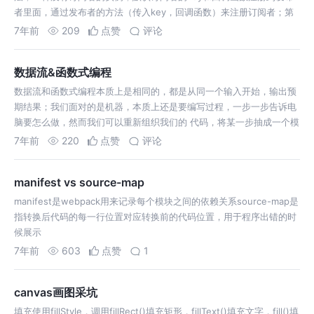
者里面，通过发布者的方法（传入key，回调函数）来注册订阅者；第
二种是将订阅者单处抽出来，解耦开，订阅者的属性保留key和回调函
7年前
209
点赞
评论
数，指定当前发布者的发布…
数据流&函数式编程
数据流和函数式编程本质上是相同的，都是从同一个输入开始，输出预
期结果；我们面对的是机器，本质上还是要编写过程，一步一步告诉电
脑要怎么做，然而我们可以重新组织我们的 代码，将某一步抽成一个模
块或者函数，然后根据输入，像流一样，流经哪些模块，流是否作处理
7年前
220
点赞
评论
等，最后输出结果，这样有利于…
manifest vs source-map
manifest是webpack用来记录每个模块之间的依赖关系source-map是
指转换后代码的每一行位置对应转换前的代码位置，用于程序出错的时
候展示
7年前
603
点赞
1
canvas画图采坑
填充使用fillStyle，调用fillRect()填充矩形，fillText()填充文字，fill()填