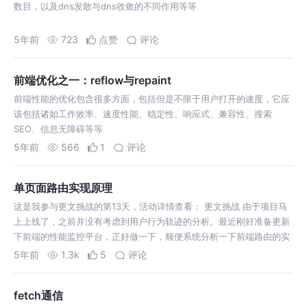
数目，以及dns发散与dns收敛的不同作用等等
5年前
723
点赞
评论
前端优化之一：reflow与repaint
前端性能的优化包含很多方面，包括但是不限于用户打开的速度，它应
该包括诸如工作效率、速度性能、稳定性、响应式、兼容性、搜索
SEO、信息无障碍等等
5年前
566
1
评论
单页面路由实现原理
这是我参与更文挑战的第13天，活动详情查看： 更文挑战 由于项目马
上上线了，之前并没有考虑到用户行为轨迹的分析。最近刚好准备更新
下前端的性能监控平台，正好做一下，顺便系统分析一下前端路由的实
践
5年前
1.3k
5
评论
fetch通信