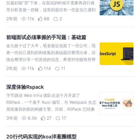
目最好能“背”下来，在面试的时候不需要再进行推
导分析直接一把梭，这里的题目有一些是自己遇到
的，也有收集到的，后续会整理分享一些其他的信
2年前
11k
98
2
息
前端面试必须掌握的手写题：基础篇
金九银十过了大半，笔者最近也面了一些公司，现
将一些自己遇到的和收集的基础题目整理出来，后
续会整理分享一些其他的信息，希望对你能有所帮
助
2年前
11k
114
11
深度体验Rspack
字节跳动 Web Infra 团队在这个月开源了
RSPack，一个基于 Rust 编写，与 Webpack 生态
系统兼容的新的构建引擎。目前，RSPack 已经兼
容了 Webpack 的主要配置
3年前
6.0k
27
17
20行代码实现的koa洋葱圈模型