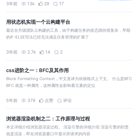
一起看看5.0在技术上引入了什么新的变化吧
3年前
13k
29
17
用状态机实现一个云构建平台
最近在升级团队云构建的工具，由于构建任务的状态跳转很复杂，早期
的IF-ELSE写法已经无法满足任务管理的扩展了
3年前
2.7k
14
2
css进阶之一：BFC及其作用
Block Formatting Context，中文直译为块级格式上下文。 什么是BFC
BFC 就是一种属性，这种属性会影响着元素的定位
5年前
379
点赞
评论
浏览器渲染机制之二：工作原理与过程
本文详细介绍浏览器渲染过程。 渲染引擎的详细介绍 渲染引擎的职责
就是渲染，即在浏览器窗口中显示所请求的内容