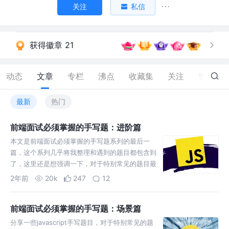
关注
私信
获得徽章 21
动态
文章
专栏
沸点
收藏集
关注
赞
142
最新
热门
前端面试必须掌握的手写题：进阶篇
本文是前端面试必须掌握的手写题系列的最后一
篇，这个系列几乎将我整理和遇到的题目都包含到
了，这里还是想强调一下，对于特别常见的题目最
好能“背”下来，直接一把梭
2年前
20k
247
12
前端面试必须掌握的手写题：场景篇
分享一些javascript手写题目，对于特别常见的题