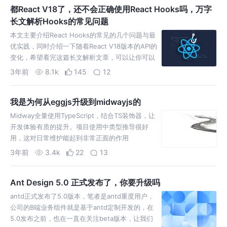
都React V18了，还不会正确使用React Hooks吗，万字
长文解析Hooks的常见问题
本文主要介绍React Hooks的常见的几个问题与最
优实践，同时介绍一下随着React V18版本的API的
变化，希望看完这篇长文解析文章，可以让你可以
优雅的使用React Hooks
3年前
8.1k
145
12
我是为何从eggjs升级到midwayjs的
Midway全量使用TypeScript，结合TS装饰器，让
开发体验有质的提升。项目使用中类型推导很好
用，这对日常维护能起到非常正面的作用
3年前
3.4k
22
13
Ant Design 5.0 正式发布了，你要升级吗
antd正式发布了5.0版本，笔者是antd重度用户，
公司的B端业务组件就是基于antd定制开发的，在
5.0发布之前，也在一直在关注beta版本，让我们