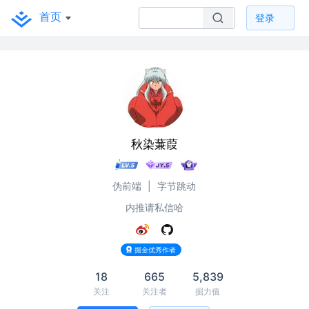
首页
登录
秋染蒹葭
伪前端
|
字节跳动
内推请私信哈
掘金优秀作者
18
665
5,839
关注
关注者
掘力值