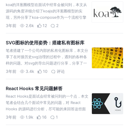
koa的洋葱圈模型在面试中经常会被问到，本文从
源码的角度详细介绍了koajs的洋葱圈模型的实
现，另外分享了koa-compose作为一个流程引擎
的使用经验
3年前
2.6k
12
2
SVG图标的使用姿势：搭建私有图标库
笔者搭建了一个公司内部的私有化图标库，本文分
享了在对接历史svg治理的过程中，遇到的各种各
样的问题。对svg的导出问题进行分享，分享了一
些svg导出的最有实践
3年前
3.4k
10
评论
React Hooks 常见问题解答
React Hooks是面试会经常被问到的一个点，本文
笔者会结合几个面试中常见的问题，对 React
Hooks 的源码进行分析，尽可能的来回答这些面
试题，同时加深对Hooks源码的理解
3年前
1.9k
16
1