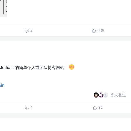
点赞
4
似 Medium 的简单个人或团队博客网站。
win
等人赞过
1
32