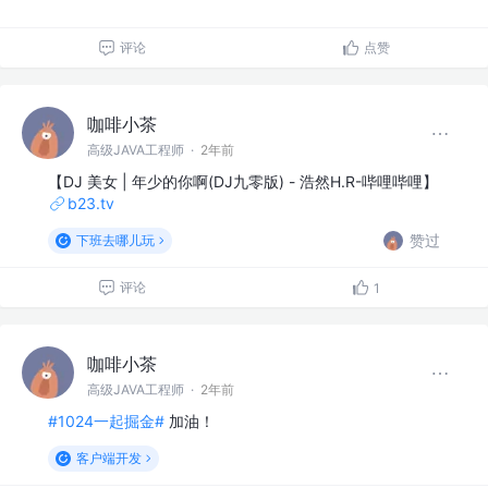
评论
点赞
咖啡小茶
高级JAVA工程师
·
2年前
【DJ 美女 | 年少的你啊(DJ九零版) - 浩然H.R-哔哩哔哩】
b23.tv
赞过
下班去哪儿玩
评论
1
咖啡小茶
高级JAVA工程师
·
2年前
#1024一起掘金#
加油！
客户端开发