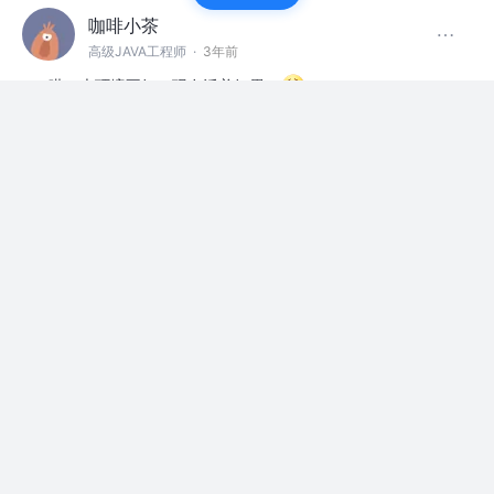
咖啡小茶
高级JAVA工程师
·
3年前
哎，大环境不好，现在活着好累！
赞过
掘友请回答
1
1
咖啡小茶
高级JAVA工程师
·
3年前
苦逼66666
我 & 掘金
评论
点赞
咖啡小茶
高级JAVA工程师
·
3年前