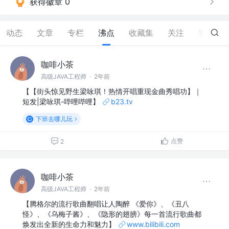
获得徽章 0
动态
文章
专栏
沸点
收藏集
关注
赞
22
咖啡小茶
高级JAVA工程师
·
2年前
【【街头惊见野生梁咏琪！热情开唱重现金曲秀唱功】｜
短发|梁咏琪-哔哩哔哩】
b23.tv
下班去哪儿玩
点赞
2
咖啡小茶
高级JAVA工程师
·
2年前
【腾格尔的流行歌曲翻唱让人陶醉 《爱你》、《丑八
怪》、《乌梅子酱》、《隐形的翅膀》每一首流行歌曲都
焕发出全新的生命力和魅力】
www.bilibili.com