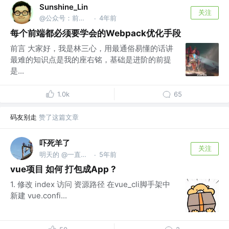
Sunshine_Lin
关注
@公众号：前端之神 & B站：林三心的挖掘机
4年前
·
每个前端都必须要学会的Webpack优化手段
前言 大家好，我是林三心，用最通俗易懂的话讲
最难的知识点是我的座右铭，基础是进阶的前提
是...
1.0k
65
码友别走
赞了这篇文章
吓死羊了
关注
明天的 @一直在学习
5年前
·
vue项目 如何 打包成App ?
1. 修改 index 访问 资源路径 在vue_cli脚手架中
新建 vue.confi...