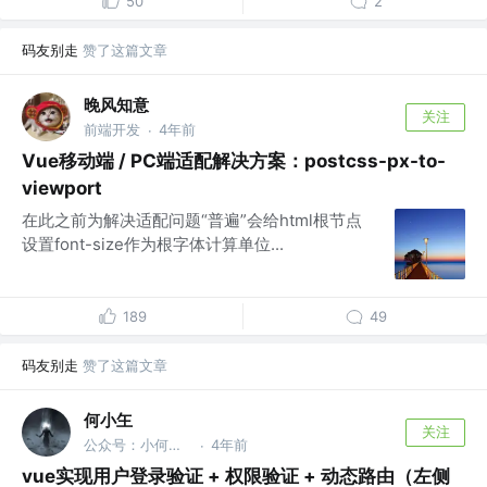
50
2
码友别走
赞了这篇文章
晚风知意
关注
前端开发
4年前
·
Vue移动端 / PC端适配解决方案：postcss-px-to-
viewport
在此之前为解决适配问题“普遍”会给html根节点
设置font-size作为根字体计算单位...
189
49
码友别走
赞了这篇文章
何小玍
关注
公众号：小何成长
4年前
·
vue实现用户登录验证 + 权限验证 + 动态路由（左侧