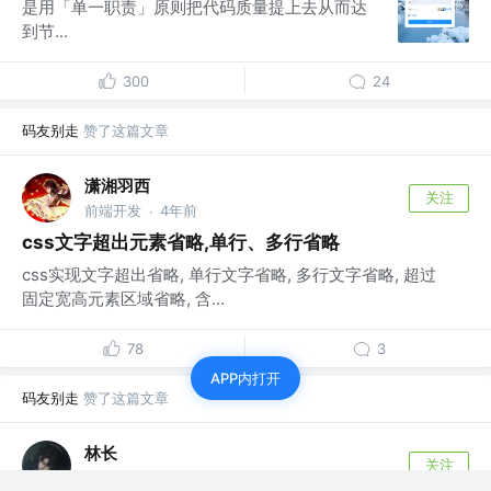
是用「单一职责」原则把代码质量提上去从而达
到节...
300
24
码友别走
赞了这篇文章
潇湘羽西
关注
前端开发
4年前
·
css文字超出元素省略,单行、多行省略
css实现文字超出省略, 单行文字省略, 多行文字省略, 超过
固定宽高元素区域省略, 含...
78
3
APP内打开
码友别走
赞了这篇文章
林长
关注
前端非浪
6年前
·