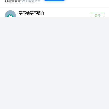
前端大大大
赞了这篇文章
学不动学不明白
关注
1年前
PC端项目兼容手机端
背景 开发中要求实现一个页面适配pc也适配mobile,没有真
实操作过记录一下。 方案 ...
25
12
前端大大大
赞了这篇文章
helloLeila
关注
AI开发工程师
1年前
·
SSE AI问答实现打字机效果实践-vue3版
SSE 的 AI 问答多数据流在 Vue3 中的实现 SSE 简介
SSE（Server...
评论
6