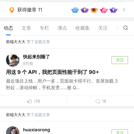
获得徽章 11
动态
文章
专栏
沸点
收藏集
关注
赞
557
前端大大大
赞了这篇文章
快起来别睡了
关注
9月前
用这 9 个 API，我把页面性能干到了 90+
最近项目上线，用户一多，页面就卡得不行。首屏加载 3
秒起，滚动掉帧，手机发烫……被 Q...
176
18
前端大大大
赞了这篇文章
huaxiaorong
关注