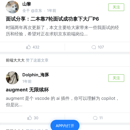
山黎
关注
全干 @京东
1年前
·
面试分享：二本靠7轮面试成功拿下大厂P6
时隔两年再次更新了，本文主要给大家带来一些我面试的经
历和经验，希望对正在求职京东前端岗位...
432
107
前端大大大
赞了这篇文章
Dolphin_海豚
关注
1年前
augment 无限续杯
augment 是个 vscode 的 ai 插件，你可以理解为 copilot，
但是比...
30
11
APP内打开