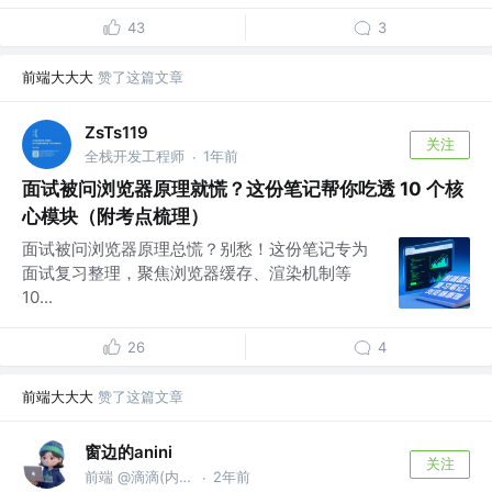
43
3
前端大大大
赞了这篇文章
ZsTs119
关注
全栈开发工程师
1年前
·
面试被问浏览器原理就慌？这份笔记帮你吃透 10 个核
心模块（附考点梳理）
面试被问浏览器原理总慌？别愁！这份笔记专为
面试复习整理，聚焦浏览器缓存、渲染机制等
10...
26
4
前端大大大
赞了这篇文章
窗边的anini
关注
前端 @滴滴(内推私我)
2年前
·