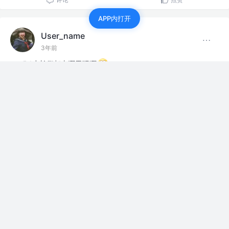
APP内打开
User_name
3年前
5.1小长假都去哪里玩啊
评论
点赞
User_name
3年前
想自己组装个电脑，有没有大佬推荐下配置，能玩fps的
赞过
15
1
User_name