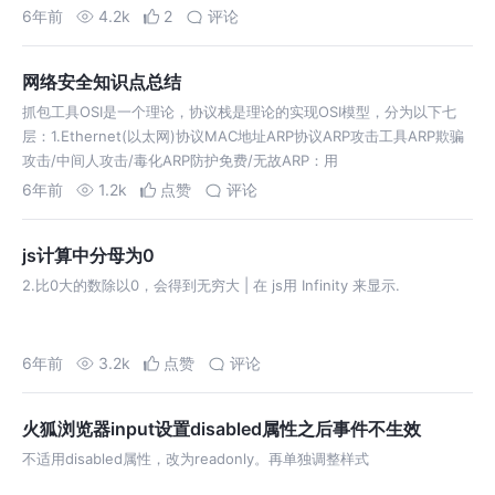
6年前
4.2k
2
评论
网络安全知识点总结
抓包工具OSI是一个理论，协议栈是理论的实现OSI模型，分为以下七
层：1.Ethernet(以太网)协议MAC地址ARP协议ARP攻击工具ARP欺骗
攻击/中间人攻击/毒化ARP防护免费/无故ARP：用
6年前
1.2k
点赞
评论
js计算中分母为0
2.比0大的数除以0，会得到无穷大 | 在 js用 Infinity 来显示.
6年前
3.2k
点赞
评论
火狐浏览器input设置disabled属性之后事件不生效
不适用disabled属性，改为readonly。再单独调整样式