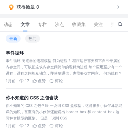
获得徽章 0
动态
文章
专栏
沸点
收藏集
关注
赞
2
最新
热门
事件循环
事件循环 浏览器的进程模型 何为进程？ 程序运行需要有它自己专属的
内存空间，可以把这块内存空间简单的理解为进程 每个应用至少有一个
进程，进程之间相互独立，即使要通信，也需要双方同意。 何为线程？
有了
1月前
17
点赞
评论
你不知道的 CSS 之包含块
你不知道的 CSS 之包含块 一说到 CSS 盒模型，这是很多小伙伴耳熟能
详的知识，甚至有的小伙伴还能说出 border-box 和 content-box 这
两种盒模型的区别。 但是一说到 CSS
1月前
12
点赞
评论