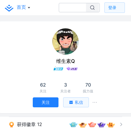
首页
登录
维生素Q
62
3
70
关注
关注者
掘力值
关注
私信
获得徽章 12