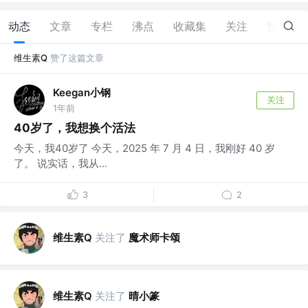
动态
文章
专栏
沸点
收藏集
关注
赞
20
维生素Q
赞了这篇文章
Keegan小钢
关注
1年前
40岁了，我想换个活法
今天，我40岁了 今天，2025 年 7 月 4 日，我刚好 40 岁
了。 说实话，我从...
3
2
维生素Q
关注了
魔术师卡颂
维生素Q
关注了
晴小篆