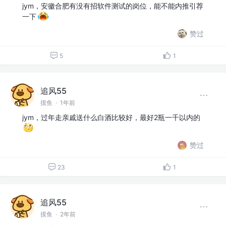
jym，安徽合肥有没有招软件测试的岗位，能不能内推引荐
一下
赞过
5
1
追风55
摸鱼
·
1年前
jym，过年走亲戚送什么白酒比较好，最好2瓶一千以内的
赞过
23
1
追风55
摸鱼
·
2年前