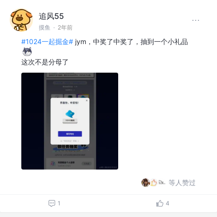
追风55
摸鱼
·
2年前
#1024一起掘金#
jym，中奖了中奖了，抽到一个小礼品
这次不是分母了
等人赞过
1
4