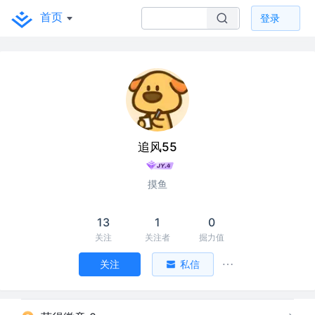
首页
登录
追风55
摸鱼
13
1
0
关注
关注者
掘力值
关注
私信