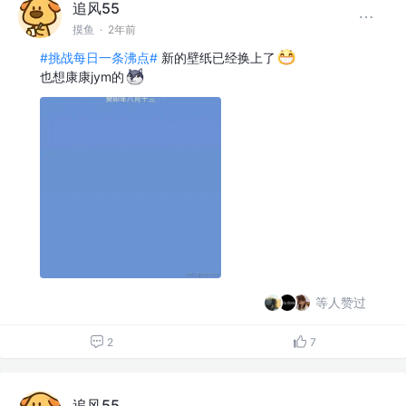
追风55
摸鱼
·
2年前
#挑战每日一条沸点#
新的壁纸已经换上了
也想康康jym的
等人赞过
2
7
追风55