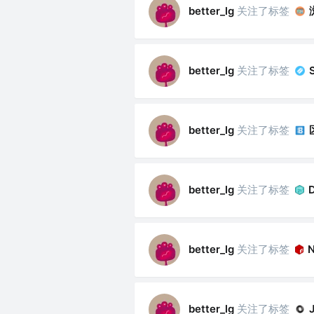
关注了标签
better_lg
关注了标签
better_lg
关注了标签
better_lg
关注了标签
better_lg
关注了标签
better_lg
关注了标签
better_lg