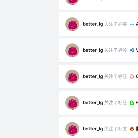
关注了标签
better_lg
关注了标签
better_lg
关注了标签
better_lg
关注了标签
better_lg
关注了标签
better_lg