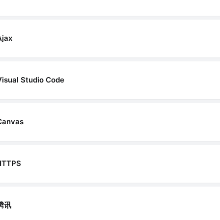
Ajax
Visual Studio Code
Canvas
HTTPS
腾讯