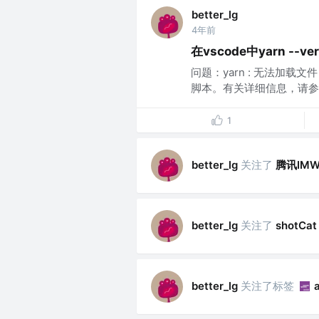
better_lg
4年前
在vscode中yarn --v
问题：yarn : 无法加载文件 C
脚本。有关详细信息，请参阅 htt
1
关注了
腾讯IM
better_lg
关注了
better_lg
shotCat
关注了标签
better_lg