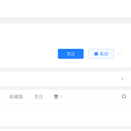
关注
私信
收藏集
关注
赞
1