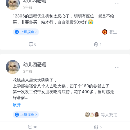
幼儿园恶霸
2年前
12306的远程优先机制太恶心了，明明有座位，就是不给
买，非要多买一站才行，白白浪费50大洋
赞过
上班摸鱼
6
1
幼儿园恶霸
2年前
花钱越来越大大咧咧了，
上学那会宿舍八个人去吃火锅，团了个160的券就去了
第一次发工资带女朋友吃海底捞，花了400多，当时感觉
好奢侈…
展开
等人赞过
上班摸鱼
16
5