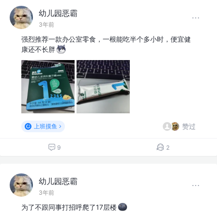
幼儿园恶霸
3年前
强烈推荐一款办公室零食，一根能吃半个多小时，便宜健
康还不长胖
赞过
上班摸鱼
9
2
幼儿园恶霸
3年前
为了不跟同事打招呼爬了17层楼