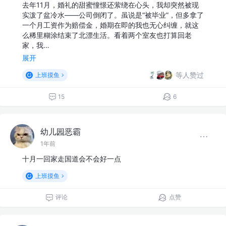
去年11月，婚礼的甜蜜憧憬还萦绕在心头，我却突然被现
实泼了盆冷水——公司倒闭了。虽说是“被毕业”，但多拿了
一个月工资作为赔偿金，婚期在即的我也无心纠缠，就这
么稀里糊涂结束了北漂生活。看着两个室友也打算回老
家，我…
展开
等人赞过
上班摸鱼
15
6
幼儿园恶霸
1年前
十月一回家走国道会不会好一点
上班摸鱼
评论
点赞