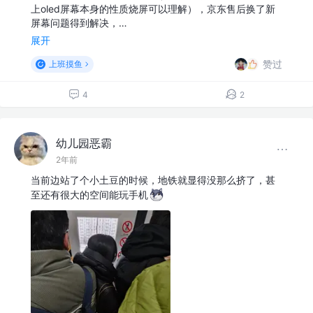
上oled屏幕本身的性质烧屏可以理解），京东售后换了新
屏幕问题得到解决，…
展开
赞过
上班摸鱼
4
2
幼儿园恶霸
2年前
当前边站了个小土豆的时候，地铁就显得没那么挤了，甚
至还有很大的空间能玩手机