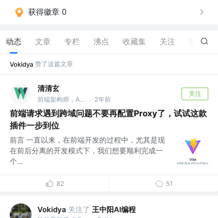
获得徽章 0
动态
文章
专栏
沸点
收藏集
关注
赞
31
赞了这篇文章
Vokidya
清清玄
关注
前端架构师，AdminWork开源框架作者
2年前
·
前端请求遇到跨域问题不要再配置Proxy了，试试这款
插件一步到位
前言 一直以来，在前端开发的过程中，尤其是现
在前后分离的开发模式下，我们想要顺利完成一
个...
82
51
关注了
王中阳AI编程
Vokidya