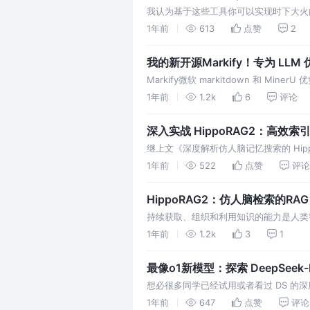
口，开发者必看！
我认为基于这些工具你可以实现时下大火的 De
1年前
613
点赞
2
我的新开源Markify！专为 LL
难题！融合MinerU和markitdow
Markify微软 markitdown 和 Min
markdown格式，还借助mineru高
1年前
1.2k
6
评论
深入实战 HippoRAG2：高效索引
继上文《深度解析仿人脑记忆搜索的 Hippo
解。本篇将更聚焦于实践部分，探讨如何配置
1年前
522
点赞
评论
义文档等
HippoRAG2：仿人脑检索的RAG
本骤降12倍！
持续获取、组织和利用知识的能力是人类智
必须具备这一能力。近期，一些 RAG 
1年前
1.2k
3
1
想能力，部分弥补了这些不足。
最像o1新模型：探索 DeepSeek-R
想必很多同学已经试用或者看过 DS 的
DS 背后的思考的逻辑，并尝试编写 Pro
1年前
647
点赞
评论