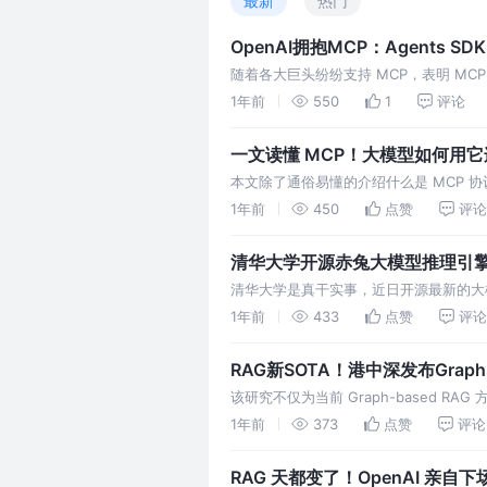
最新
热门
OpenAI拥抱MCP：Agents S
随着各大巨头纷纷支持 MCP，表明 MC
不断壮大，我们预计未来会有更多第三方工
1年前
550
1
评论
用的开发更加高效便捷
一文读懂 MCP！大模型如何用它连
本文除了通俗易懂的介绍什么是 MCP 
开发一个自己的 MCP Server。
1年前
450
点赞
评论
清华大学开源赤兔大模型推理引擎，
倍
清华大学是真干实事，近日开源最新的大模
灵活性和可用性的高性能大语言模型推理
1年前
433
点赞
评论
RAG新SOTA！港中深发布Grap
Graph-based RAG框架！
该研究不仅为当前 Graph-based 
与实践开辟了新的路径。研究人员相信，
1年前
373
点赞
评论
提供宝贵见解与方向。
RAG 天都变了！OpenAI 亲