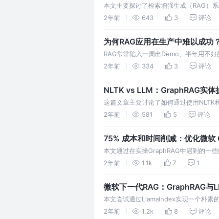
本文主要探讨了检索增强生成（RAG）
失谐等问题，提高RAG的性能，使其更
2年前
643
3
评论
为何RAG应用在生产中难以成功
RAG常常陷入一周出Demo、半年用不好
序常见的陷阱和成功部署的见解。
2年前
334
3
评论
NLTK vs LLM：GraphRA
这篇文章主要讨论了如何通过使用NLTK
较在GraphRAG中的应用效果。
2年前
581
5
评论
75% 成本和时间削减：优化微软 G
本文通过在实操GraphRAG中遇到的
此提出了大幅缩减索引时间和成本的PR
2年前
1.1k
7
1
微软下一代RAG：GraphRAG与Ll
本文尝试通过LlamaIndex实现一个朴素
Graph Index），以此来分别比较
2年前
1.2k
8
评论