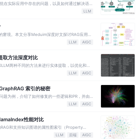
系统在实际应用中存在的问题，以及如何通过解决语义
接近生产环境。
LLM
？
的窘境。本文分享Meduim深度好文探讨RAG应用程
LLM
AIGC
G实体提取方法深度对比
和LLM两种不同的方法来进行实体提取，以优化和比
LLM
AIGC
raphRAG 索引的秘密
一些问题为例，介绍了如何修复的一些逻辑和PR，并由
，希望本文对你有所帮助。
LLM
AIGC
amaIndex性能对比
的RAG和支持知识图谱的属性图索引（Property
他们在总结整体故事脉络，实体关系上的区别。
LLM
后端
AIGC