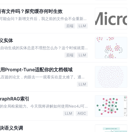
引所有文件吗？探究缓存何时生效
所以你可能会问？新增文件后，我之前的文件会不会重新索
文带你一探究竟。
后端
LLM
定义实体
e根据领域自动生成的实体总是不理想怎么办？这个时候就需
GPT类的助手帮助我们生成一些Example。
后端
LLM
使用Prompt-Tune适配你的文档领域
文，几百篇的论文，肉眼去一一观看实在是太难了。通过
，我希望GraphRAG能够根据实体提取和社群分区，能
LLM
raphRAG索引
AG的全局检索能力。今天我将讲解如何使用Neo4J可
一步的处理、分析，以小说提取的实体《仙逆》为例，一
LLM
AIGC
解决语义失调