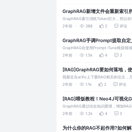
GraphRAG新增文件会重新索
GraphRAG索引消耗Token巨大，
引一次啊？什么情况下会利用缓存呢？本
2年前
388
2
评论
GraphRAG手调Prompt提取自
GraphRAG在使用Prompt-Tun
要手动调整啦，当然我们还需要借助Chat
2年前
1.5k
4
3
[RAG]GraphRAG要如何落地，
我最近在arXiv上下载RAG相关的论
强大的GraphRAG索引这些文章的摘要
2年前
1.1k
2
评论
够告知我研究方向
[RAG]喂饭教程！Neo4J可视化G
GraphRAG通过结合知识图谱，增加R
视化GraphRAG索引的结果，以便进
2年前
1.2k
4
3
图胜千言。
为什么你的RAG不起作用?如何