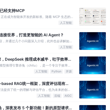
DK已经支持MCP
P 正在成为智能体开发的新标准。随着 MCP 生态的
具、API、插件基于 MCP 进行集成，让大模型应
人工智能
接世界，打造更智能的 AI Agent？
协议，并通过几个小问题深入介绍，此外也会讲解如何
人工智能
DeepSeek 推理成本减半，吐字效率翻
型推理引擎赤兔（chitu），是一个专注于效率、
框架。所谓人中吕布，马中赤兔，名字寓意很好。
人工智能
Python
开源
h-based RAG统一框架，深度评估现有
RAG 方法提供了统一的理解与评估平台，也为未来的创新
通过更深入地理解现有方法的行为与效果，能为未来
人工智能
后端
AIGC
自下场，深夜发布 5 个新功能！新的原型请求接