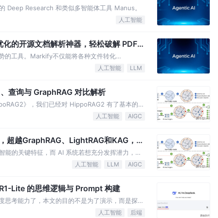
ep Research 和类似多智能体工具 Manus。
人工智能
M 优化的开源文档解析神器，轻松破解 PDF
n!
erU 优势的工具。Markify不仅能将各种文件转化
效精准解析PDF，也巧妙绕过AGPL传染问题无缝集成
人工智能
LLM
、查询与 GraphRAG 对比解析
RAG2》，我们已经对 HippoRAG2 有了基本的了
和运行 HippoRAG2，包括测试评估和索引自定
人工智能
AIGC
，超越GraphRAG、LightRAG和KAG，成
能的关键特征，而 AI 系统若想充分发挥潜力，也
方法通过引入知识图谱等结构来增强对信息的理解和联
人工智能
LLM
AIGC
1-Lite 的思维逻辑与 Prompt 构建
深度思考能力了，本文的目的不是为了演示，而是探究
mpt 让 DS 自己推导思考过程，用魔法打败魔法。
人工智能
后端