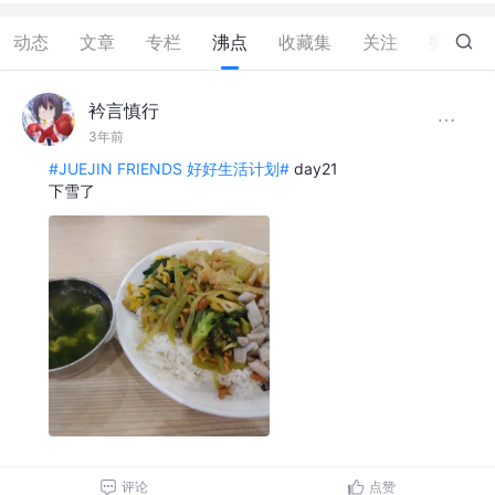
动态
文章
专栏
沸点
收藏集
关注
赞
1
衿言慎行
3年前
#JUEJIN FRIENDS 好好生活计划#
day21
下雪了
评论
点赞