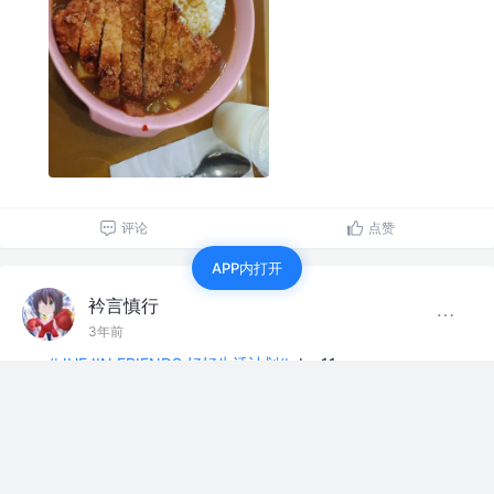
评论
点赞
APP内打开
衿言慎行
3年前
#JUEJIN FRIENDS 好好生活计划#
day11
海南鸡饭