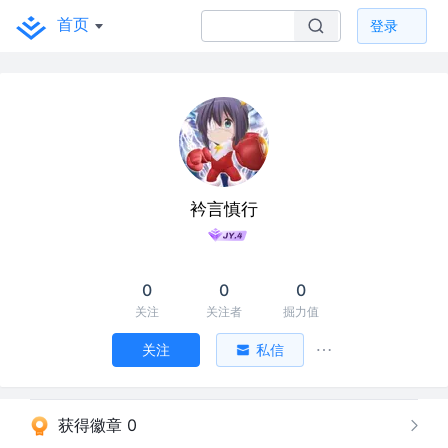
首页
登录
衿言慎行
0
0
0
关注
关注者
掘力值
关注
私信
获得徽章 0