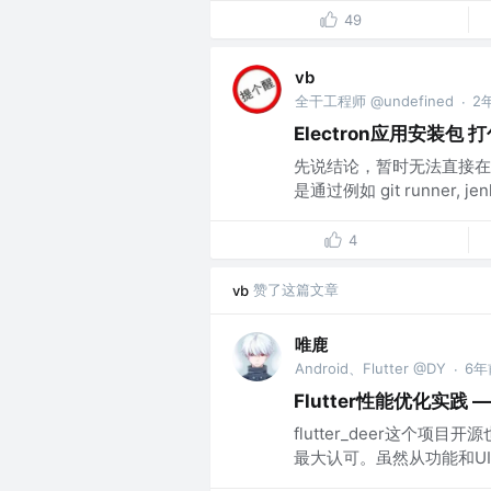
49
vb
全干工程师 @undefined
2
·
Electron应用安装包 
先说结论，暂时无法直接在 l
是通过例如 git runner, jen
4
赞了这篇文章
vb
唯鹿
Android、Flutter @DY
6年
·
Flutter性能优化实践 —
flutter_deer这个项
最大认可。虽然从功能和UI