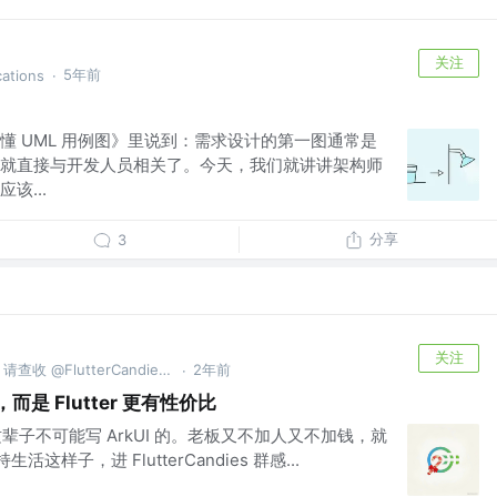
关注
5年前
cations
·
懂 UML 用例图》里说到：需求设计的第一图通常是
就直接与开发人员相关了。今天，我们就讲讲架构师
该...
分享
3
关注
您的 Flutter Bug 已创建完毕，请查收 @FlutterCandies QQ群:181398081
2年前
·
，而是 Flutter 更有性价比
，这辈子不可能写 ArkUI 的。老板又不加人又不加钱，就
生活这样子，进 FlutterCandies 群感...