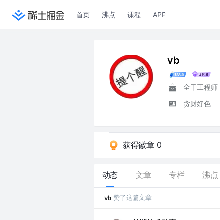
首页
沸点
课程
APP
vb
全干工程师
贪财好色
获得徽章 0
动态
文章
专栏
沸点
赞了这篇文章
vb