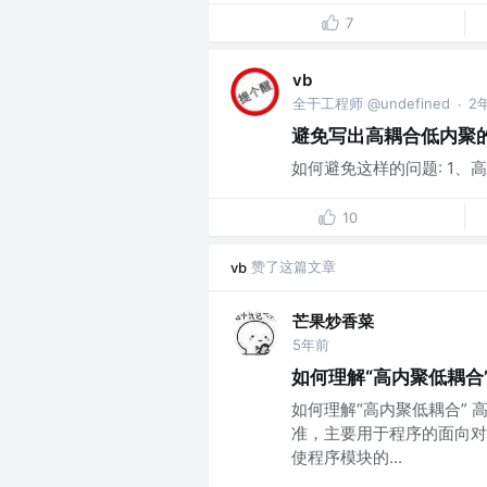
7
vb
全干工程师 @undefined
2
·
避免写出高耦合低内聚
如何避免这样的问题: 1、高耦
10
赞了这篇文章
vb
芒果炒香菜
5年前
如何理解“高内聚低耦合
如何理解“高内聚低耦合”
准，主要用于程序的面向对
使程序模块的...