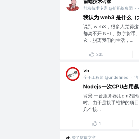
前端技术砖家
前端技术专家 @前蚂蚁集团
·
我认为 web3 是什么（
说到 web3，很多人觉得
都离不开 NFT、数字货
玄，脱离我们的生活，...
335
vb
全干工程师 @undefined
1
·
Nodejs一次CPU占
背景 一台服务器用pm2管
时。由于是接手维护的项目
几个接...
1
赞了这篇文章
vb