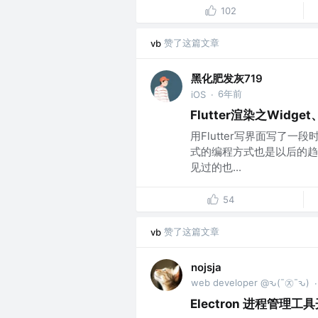
102
赞了这篇文章
vb
黑化肥发灰719
6年前
iOS
·
Flutter渲染之Widget、
用Flutter写界面写了
式的编程方式也是以后的趋
见过的也...
54
赞了这篇文章
vb
nojsja
web developer @ԅ(¯㉨¯ԅ)
·
Electron 进程管