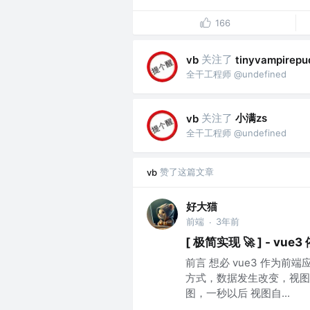
166
关注了
vb
tinyvampirepu
全干工程师 @undefined
关注了
小满zs
vb
全干工程师 @undefined
赞了这篇文章
vb
好大猫
前端
3年前
·
[ 极简实现 🚀 ] - vue
前言 想必 vue3 作为前
方式，数据发生改变，视图
图，一秒以后 视图自...