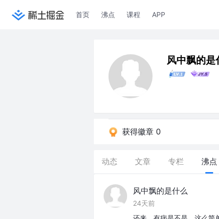
首页
沸点
课程
APP
风中飘的是
获得徽章 0
动态
文章
专栏
沸点
风中飘的是什么
24天前
还来，有病是不是，这么简