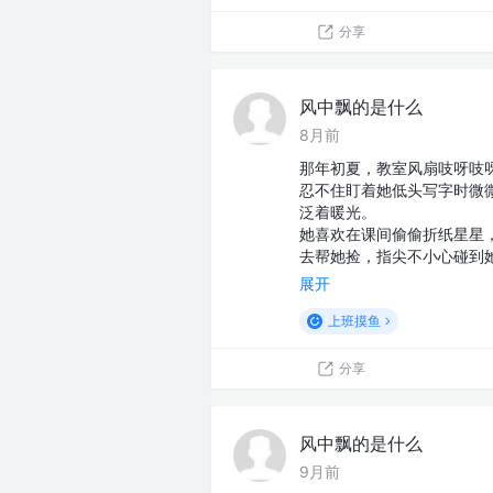
分享
风中飘的是什么
8月前
那年初夏，教室风扇吱呀吱
忍不住盯着她低头写字时微
泛着暖光。
她喜欢在课间偷偷折纸星星
去帮她捡，指尖不小心碰到
展开
上班摸鱼
分享
风中飘的是什么
9月前