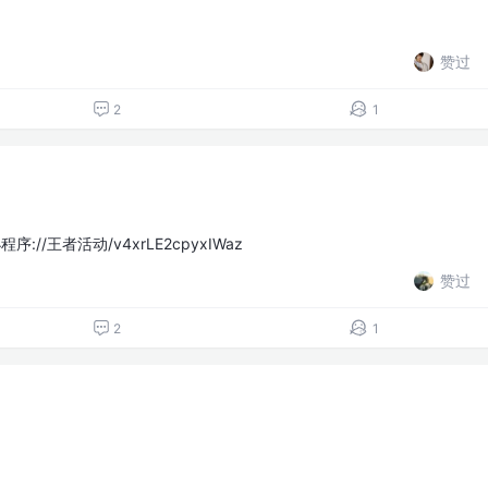
赞过
2
1
//王者活动/v4xrLE2cpyxIWaz
赞过
2
1