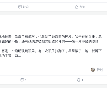
评论
点赞
呀地转着，吹散了粉笔灰，也吹乱了她额前的碎发。我坐在她后排，总
微翘起的小指，还有她偶尔被阳光照透的耳廓——像一片薄薄的琥珀，
，塞进一个透明玻璃瓶里。有一次瓶子打翻了，星星滚了一地，我蹲下
她的手背，两…
赞过
1
1