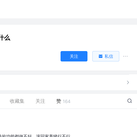
什么
关注
私信
收藏集
关注
赞
164
单的功能都做不好，滚回家养猪行不行