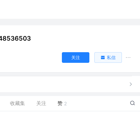
48536503
关注
私信
收藏集
关注
赞
2