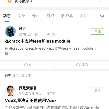
获得徽章 0
动态
文章
专栏
沸点
收藏集
关注
赞
2
时五
关注
面向问题工程师 @字节跳动
4年前
·
在craco中支持less和less module
使用craco让creact-react-app支持less和less module，
解...
评论
0
时五
赞了这篇文章
我是紫菜苔
关注
前端工程师 @西安小白兔口腔科技集团
5年前
·
Vue3,我决定不再使用Vuex
在开发基于Vue3的项目中发现我们可以不再依赖Vuex也能