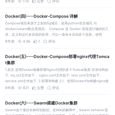
8年前
1.1k
点赞
评论
Docker(四)----Docker-Compose 详解
Compose项目来源于之前的fig项目，使用python语言编写,与
docker/swarm配合度很高。 Compose 是 Docker 容器进行编排的工
具，定义和运行多容器的应用，可以一条命令启动多个容器，使用
Docker Compose不再需要使用shell脚本来启动容…
8年前
4.9k
1
评论
Docker(五)----Docker-Compose部署nginx代理Tomca
t集群
1.前言 使用Docker镜像部署Nginx代理的多个Tomcat集群 目录结构如
下: my.cnf文件如下： nginx.conf文件如下: test.conf文件如下:
service.xml文件如下: 2.部署和构建 2.1、使用Dockerfile构建nginx镜
像 2…
8年前
821
点赞
评论
Docker(六)----Swarm搭建Docker集群
Swarm这个项目名称特别贴切。在Wiki的解释中，Swarm behavior是