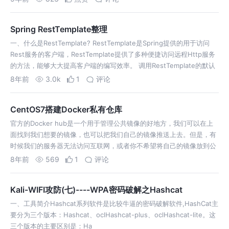
Spring RestTemplate整理
一、什么是RestTemplate? RestTemplate是Spring提供的用于访问
Rest服务的客户端，RestTemplate提供了多种便捷访问远程Http服务
的方法，能够大大提高客户端的编写效率。 调用RestTemplate的默认
构造函数，RestTemplat…
8年前
3.0k
1
评论
CentOS7搭建Docker私有仓库
官方的Docker hub是一个用于管理公共镜像的好地方，我们可以在上
面找到我们想要的镜像，也可以把我们自己的镜像推送上去。但是，有
时候我们的服务器无法访问互联网，或者你不希望将自己的镜像放到公
网当中，那么你就需要Docker Registry，它可以用来存储和管理自己
8年前
569
1
评论
的镜像。…
Kali-WIFI攻防(七)----WPA密码破解之Hashcat
一、工具简介Hashcat系列软件是比较牛逼的密码破解软件,HashCat主
要分为三个版本：Hashcat、oclHashcat-plus、oclHashcat-lite。这
三个版本的主要区别是：Ha