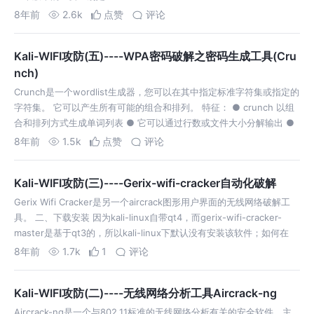
8年前
2.6k
点赞
评论
Kali-WIFI攻防(五)----WPA密码破解之密码生成工具(Cru
nch)
Crunch是一个wordlist生成器，您可以在其中指定标准字符集或指定的
字符集。 它可以产生所有可能的组合和排列。 特征： ● crunch 以组
合和排列方式生成单词列表 ● 它可以通过行数或文件大小分解输出 ●
现在已经恢复支持 ● 现在支持数字和符号模式 ● 现在分别支…
8年前
1.5k
点赞
评论
Kali-WIFI攻防(三)----Gerix-wifi-cracker自动化破解
Gerix Wifi Cracker是另一个aircrack图形用户界面的无线网络破解工
具。 二、下载安装 因为kali-linux自带qt4，而gerix-wifi-cracker-
master是基于qt3的，所以kali-linux下默认没有安装该软件；如何在
kali-li…
8年前
1.7k
1
评论
Kali-WIFI攻防(二)----无线网络分析工具Aircrack-ng
Aircrack-ng是一个与802.11标准的无线网络分析有关的安全软件，主