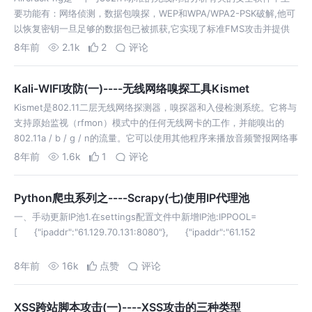
要功能有：网络侦测，数据包嗅探，WEP和WPA/WPA2-PSK破解,他可
以恢复密钥一旦足够的数据包已被抓获,它实现了标准FMS攻击并提供
一些优化像Korek攻击，以及全新的PTW攻击，从而更快地攻击…
8年前
2.1k
2
评论
Kali-WIFI攻防(一)----无线网络嗅探工具Kismet
Kismet是802.11二层无线网络探测器，嗅探器和入侵检测系统。它将与
支持原始监视（rfmon）模式中的任何无线网卡的工作，并能嗅出的
802.11a / b / g / n的流量。它可以使用其他程序来播放音频警报网络事
件，读出网络摘要，或提供GPS坐标。这是包含芯，客户端和…
8年前
1.6k
1
评论
Python爬虫系列之----Scrapy(七)使用IP代理池
一、手动更新IP池1.在settings配置文件中新增IP池:IPPOOL=
[ {"ipaddr":"61.129.70.131:8080"}, {"ipaddr":"61.152
8年前
16k
点赞
评论
XSS跨站脚本攻击(一)----XSS攻击的三种类型