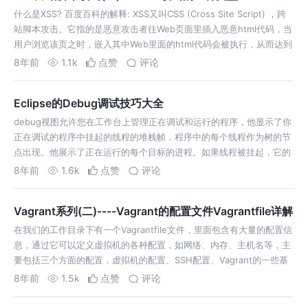
什么是XSS? 百度百科的解释: XSS又叫CSS (Cross Site Script) ，跨
站脚本攻击。它指的是恶意攻击者往Web页面里插入恶意html代码，当
用户浏览该页之时，嵌入其中Web里面的html代码会被执行，从而达到
恶意用户的特殊目的。 它与SQL注入攻击类似，…
8年前
1.1k
点赞
评论
Eclipse的Debug调试技巧大全
debug视图允许您在工作台上管理正在调试和运行的程序，他显示了你
正在调试的程序中挂起的线程的堆栈帧，程序中的每个线程作为树的节
点出现。他展示了正在运行的每个目标的进程。如果线程被挂起，它的
堆栈帧以子元素的形式展示。以下是一些常用的debug按钮： 1.表示当
8年前
1.6k
点赞
评论
前实现继续运行直到…
Vagrant系列(二)----Vagrant的配置文件Vagrantfile详解
在我们的工作目录下有一个Vagrantfile文件，里面包含有大量的配置信
息，通过它可以定义虚拟机的各种配置，如网络、内存、主机名等，主
要包括三个方面的配置，虚拟机的配置、SSH配置、Vagrant的一些基
础配置。Vagrant是使用Ruby开发的，所以它的配置语法也是Ruby…
8年前
1.5k
点赞
评论