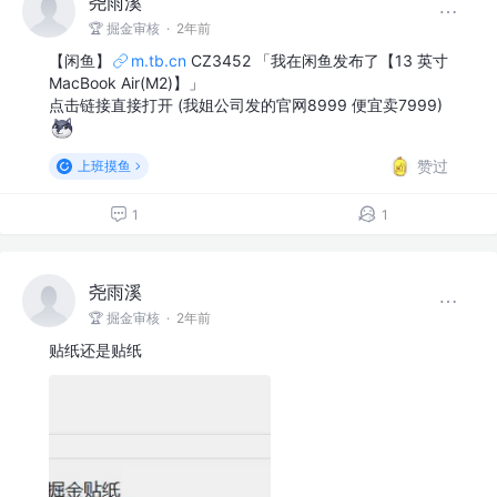
尧雨溪
🏆 掘金审核
·
2年前
【闲鱼】
m.tb.cn
CZ3452 「我在闲鱼发布了【13 英寸
MacBook Air(M2)】」
点击链接直接打开 (我姐公司发的官网8999 便宜卖7999)
赞过
上班摸鱼
1
1
尧雨溪
🏆 掘金审核
·
2年前
贴纸还是贴纸