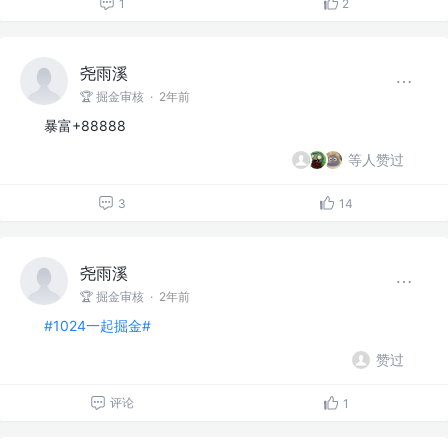
1
2
尧雨溪
🏆 掘金审核
·
2年前
暴富+88888
等人赞过
3
14
尧雨溪
🏆 掘金审核
·
2年前
#1024一起掘金#
赞过
评论
1