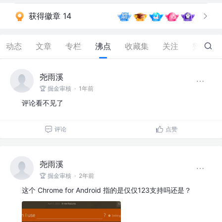
获得徽章 14
动态
文章
专栏
沸点
收藏集
关注
赞
439
尧雨溪
🏆 掘金审核
·
1年前
评论看不见了
评论
点赞
尧雨溪
🏆 掘金审核
·
2年前
这个 Chrome for Android 指的是仅仅123支持吗还是？