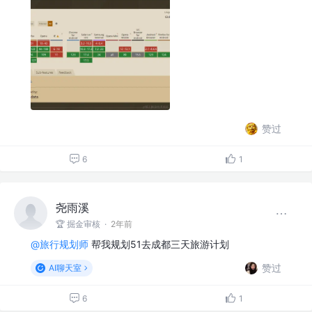
赞过
6
1
尧雨溪
🏆 掘金审核
·
2年前
@旅行规划师
帮我规划51去成都三天旅游计划
赞过
AI聊天室
6
1