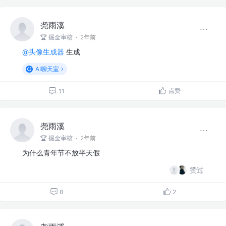
尧雨溪
🏆 掘金审核
·
2年前
@头像生成器
生成
AI聊天室
点赞
11
尧雨溪
🏆 掘金审核
·
2年前
为什么青年节不放半天假
赞过
8
2