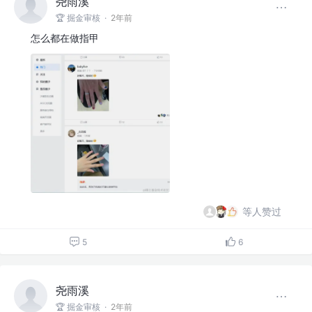
尧雨溪
🏆 掘金审核
·
2年前
怎么都在做指甲
等人赞过
5
6
尧雨溪
🏆 掘金审核
·
2年前